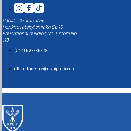
КОРЕНЬ Володимир Анатолійович (24.10.19
- 08.02.2025 р.), випускник 2013 рок…
ЛАЗЕБНИК Іван Вікторович (25.02.1993 -
03041, Ukraine, Kyiv,
17.09.2023 р.), випускник 2019 року, спі…
Horikhuvatskyi shliakh St, 19
ЛЕВЧЕНКО Валентин Віталійович (10.11.2003
Educational building No. 1, room No.
19.07.2022 р.), студент 1-го курсу …
119
ЛІЧНИЙ Юрій Русланович (06.05.1996 -
15.12.2024 р.), випускник 2019 року.
(044) 527-85-28
МИКУЛІЧ Богдан Олексійович (07.08.1991
-12.07.2023 р.), випускник 2013 року.
МИРОНЕНКО Михайло Вікторович (02.10.19
office.forestry@nubip.edu.ua
- 24.05.2024 р.), випускник 1999 року.
МУЗИЧЕНКО Костянтин Вікторович
(18.02.1993 – 13.02.2023 р.), випускник 2021
рок…
ОБЛОМЕЙ Семен Олександрович (13.06.20
- 21.06.2022 р.), студент 3-го курсу 20…
ПАЛІЄНКО Максим Володимирович (14.11.19
- 24.08.2022 р.), випускник 2011 року.
ПЕТРИЧЕНКО Віктор Михайлович (30.11.1985
17.05.2022 р.), випускник 2011 року.