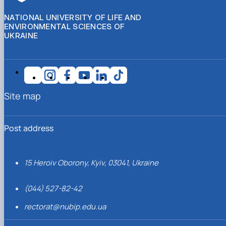
СЕРГА Петро Грирорович (18.06.1999 -
NATIONAL UNIVERSITY OF LIFE AND
17.04.2024 р.), студент 2-го курсу 2024 рі…
ENVIRONMENTAL SCIENCES OF
СОЛОВЙОВ Сергій Олександрович
UKRAINE
(08.06.1983 - 27.09.2022 р.), випускник 2017
року.
СОРОКА Олександр Григорович (03.07.1986 
03.07.2023 р.), випускник 2019 року.
СТЕПАНОВ Віталій Анатолійович (09.06.19
- 20.05.2022 р.), випускник 1999 року.
Site map
ТЕРЕЩЕНКО Ростислав Віталійович (14.11.1
- 28.12.2023 р.), студент 2 курсу з…
ТУШАКОВСЬКИЙ Борис Олександрович
Post address
(02.05.1981 - 02.02.2025 р.), випускник 2003 р…
ШЕВЧЕНКО Володимир В’ячеславович
(30.06.1965 - 03.2022 р.), випускник 1992 року.
15 Heroiv Oborony, Kyiv, 03041, Ukraine
ШИНКАРЬОВ Олексій Сергійович (30.03.19
- 25.08.2023 р.), випускник 2016 року.
ЯРЕМА Микола Юрійович (13.12.1973 -
(044) 527-82-42
18.12.2022 р.), випускник 1996 року.
rectorat@nubip.edu.ua