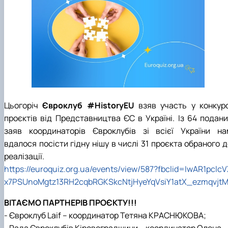
Підготовка до вступу в аспірантуру
Інформація і політика
Правила прийому 2026
HistoryEU
Контактні дані
Профорієнтаційна діяльність
Профорієнтаційна робота
Дні відкритих дверей
Цьогоріч
Євроклуб #HistoryEU
взяв участь у
конкур
проєктів від Представництва ЄС в Україні
. Із 64 подан
заяв координаторів Євроклубів зі всієї України на
вдалося посісти гідну нішу в числі 31 проєкта обраного 
реалізації.
https://euroquiz.org.ua/events/view/587?fbclid=IwAR1pclc
x7PSUnoMgtz13RH2cqbRGKSkcNtjHyeYqVsiY1atX_ezmqvjt
ВІТАЄМО ПАРТНЕРІВ ПРОЄКТУ!!!
- Євроклуб Laif – координатор Тетяна КРАСНЮКОВА;