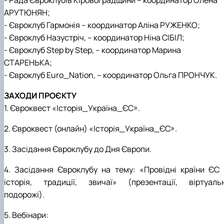
- Рада Євроклубів Кіровоградщини – координатор Олена
АРУТЮНЯН;
- Євроклуб Гармонія – координатор Аліна РУЖЕНКО;
- Євроклуб Назустріч, – координатор Ніна СІБІЛ;
- Євроклуб Step by Step, – координатор Марина
СТАРЕНЬКА;
- Євроклуб Euro_Nation, – координатор Ольга ПРОНЧУК.
ЗАХОДИ ПРОЄКТУ
1. Євроквест «Історія_Україна_ЄС».
2. Євроквест (онлайн) «Історія_Україна_ЄС».
3. Засідання Євроклубу до Дня Європи.
4. Засідання Євроклубу на тему: «Провідні країни ЄС 
історія, традиції, звичаї» (презентації, віртуальн
подорожі).
5. Вебінари: