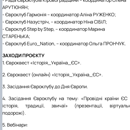
- Рада Євроклубів Кіровоградщини – координатор Олена
АРУТЮНЯН;
- Євроклуб Гармонія – координатор Аліна РУЖЕНКО;
- Євроклуб Назустріч, – координатор Ніна СІБІЛ;
- Євроклуб Step by Step, – координатор Марина
СТАРЕНЬКА;
- Євроклуб Euro_Nation, – координатор Ольга ПРОНЧУК.
ЗАХОДИ ПРОЄКТУ
1. Євроквест «Історія_Україна_ЄС».
2. Євроквест (онлайн) «Історія_Україна_ЄС».
3. Засідання Євроклубу до Дня Європи.
4. Засідання Євроклубу на тему: «Провідні країни ЄС 
історія, традиції, звичаї» (презентації, віртуальн
подорожі).
5. Вебінари: