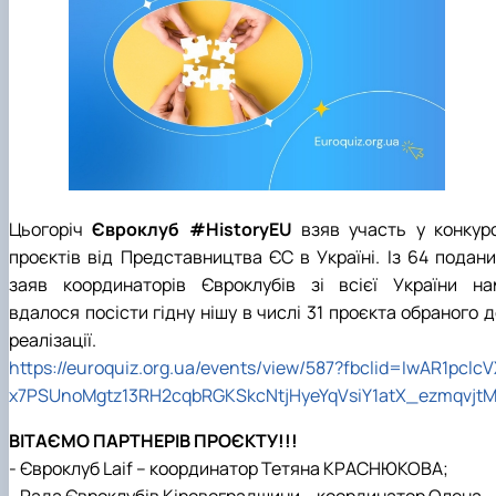
Career guidance
Цьогоріч
Євроклуб #HistoryEU
взяв участь у
конкур
проєктів від Представництва ЄС в Україні
. Із 64 подан
заяв координаторів Євроклубів зі всієї України на
вдалося посісти гідну нішу в числі 31 проєкта обраного 
реалізації.
https://euroquiz.org.ua/events/view/587?fbclid=IwAR1pclc
x7PSUnoMgtz13RH2cqbRGKSkcNtjHyeYqVsiY1atX_ezmqvjt
ВІТАЄМО ПАРТНЕРІВ ПРОЄКТУ!!!
- Євроклуб Laif – координатор Тетяна КРАСНЮКОВА;