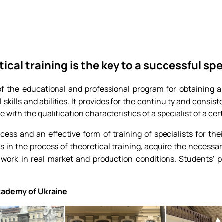
а
Договори про співпрацю, меморандуми
ВИПУСКНИКИ, які загинули за незалежність України
Популярно про маловідоме
Дипломатія та геополітика: співвідноше
ОПП ОС Бакалавр спеціальності «
Робочі програми для інших спеціа
і відносини»
рія
Запрошуємо до співпраці!
Головне про дипломатію
Інформація і політика
АКРЕДИТАЦІЯ
Вибіркові дисципліни за уподобан
 відносини»
Міжнародні молодіжні студії
HistoryEU
Електронні навчальні курси кафед
НАРОДНІ ВІДНОСИНИ» – ЦЕ ВАШ ШАН…
Стратегії МЗС України
Навчально-методичні матеріали
ical training is the key to a successful spe
 the educational and professional program for obtaining a q
skills and abilities. It provides for the continuity and consi
 with the qualification characteristics of a specialist of a cer
cess and an effective form of training of specialists for thei
 the process of theoretical training, acquire the necessary s
work in real market and production conditions. Students' p
Academy of Ukraine