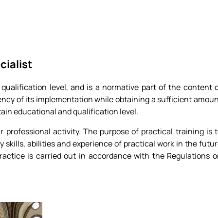
ння і взаємовплив
Міжнародні відносини»
льностей
нями студентів
ри МВіСН
cialist
ualification level, and is a normative part of the content 
stency of its implementation while obtaining a sufficient amou
tain educational and qualification level.
r professional activity. The purpose of practical training is 
kills, abilities and experience of practical work in the futu
ractice is carried out in accordance with the Regulations 