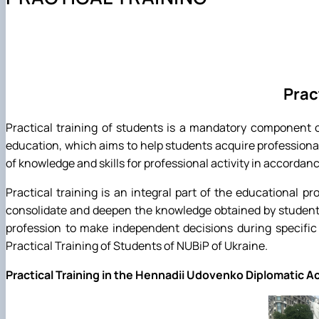
Наші випускники
Спеціальність В9 «Історія та археологія» - аспірантур
Робочі програми
Аспіранти кафедри
Міжнародні молодіжні студії
Міжнародна діяльність
Як стати бакалавром за спеціальностю С3 «Міжнародн
Навчально-методична робота кафедри МВіСН
Соціологічна навчально-науково-виробнича лаборато
Головне про дипломатію
Матеріально-технічна база
Як стати магістром за спеціальностю С3 «Міжнародні
Підвищення кваліфікації викладачів кафедри
Наукові студентські гуртки
Популярно про маловідоме
План розвитку кафедри
Чому НУБіП України – твій правильний вибір? «МІЖ
Практичне навчання
Стратегії МЗС України
Часті запитання та відповіді
Культурно-виховна робота
Pract
Підготовчі курси до НМТ
Цифрова бібліотека
Подготовчі курси до ЄВІ
Сторінка магістра
Practical training of students is a mandatory component of
Підготовка до вступу в аспірантуру
Опитування
education, which aims to help students acquire professional 
Правила прийому 2026
Скринька довіри
of knowledge and skills for professional activity in accordance
Контактні дані
Профорієнтаційна діяльність
Practical training is an integral part of the educational pro
consolidate and deepen the knowledge obtained by students in
profession to make independent decisions during specific 
Practical Training of Students of NUBiP of Ukraine.
Practical Training in the Hennadii Udovenko Diplomatic 