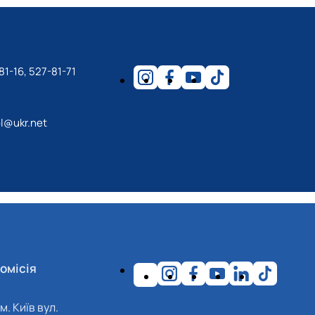
81-16, 527-81-71
l@ukr.net
омісія
м. Київ вул.