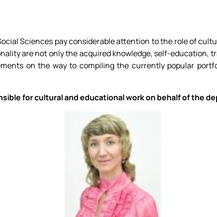
а
Договори про співпрацю, меморандуми
ВИПУСКНИКИ, які загинули за незалежність України
Популярно про маловідоме
Дипломатія та геополітика: співвідноше
ОПП ОС Бакалавр спеціальності «
Робочі програми для інших спеціа
і відносини»
рія
Запрошуємо до співпраці!
Головне про дипломатію
Інформація і політика
АКРЕДИТАЦІЯ
Вибіркові дисципліни за уподобан
 відносини»
Міжнародні молодіжні студії
HistoryEU
Електронні навчальні курси кафед
НАРОДНІ ВІДНОСИНИ» – ЦЕ ВАШ ШАН…
Стратегії МЗС України
Навчально-методичні матеріали
cial Sciences pay considerable attention to the role of cultu
sonality are not only the acquired knowledge, self-education, t
ments on the way to compiling the currently popular portfol
sible for cultural and educational work on behalf of the d