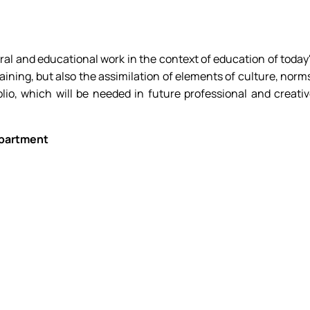
ння і взаємовплив
Міжнародні відносини»
льностей
нями студентів
ри МВіСН
ral and educational work in the context of education of today
raining, but also the assimilation of elements of culture, norm
io, which will be needed in future professional and creati
epartment