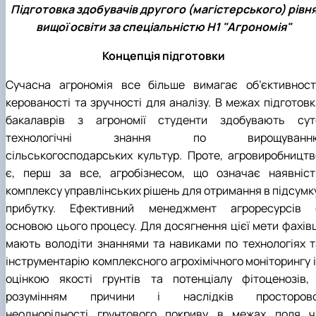
Підготовка здобувачів другого (магістерського) рівн
вищої освіти за спеціальністю H1 "Агрономія"
Концепція підготовки
Сучасна агрономія все більше вимагає об’єктивності
керованості та зручності для аналізу. В межах підготовк
бакалаврів з агрономії студенти здобувають сут
технологічні знання по вирощуванн
сільськогосподарських культур. Проте, агровиробництв
є, перш за все, агробізнесом, що означає наявніст
комплексу управлінських рішень для отримання в підсумку
прибутку. Ефективний менеджмент агроресурсів 
основою цього процесу. Для досягнення цієї мети фахівц
мають володіти знаннями та навиками по технологіях т
інструментарію комплексного агрохімічного моніторингу і
оцінкою якості грунтів та потенціалу фітоценозів, 
розумінням причини і наслідків просторово
неоднорідності грунтового покриву в межах поля ч