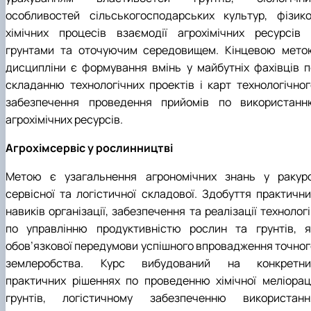
особливостей сільськогосподарських культур, фізико
хімічних процесів взаємодії агрохімічних ресурсів 
грунтами та оточуючим середовищем. Кінцевою мето
дисципліни є формування вмінь у майбутніх фахівців п
складанню технологічних проектів і карт технологічног
забезпечення проведення прийомів по використанн
агрохімічних ресурсів.
Агрохімсервіс у рослинництві
Метою є узагальнення агрономічних знань у ракурс
сервісної та логістичної складової. Здобуття практични
навиків організації, забезпечення та реалізації технолог
по управлінню продуктивністю рослин та грунтів, я
обов’язкової передумови успішного впровадження точног
землеробства. Курс вибудований на конкретни
практичних рішеннях по проведенню хімічної меліораці
грунтів, логістичному забезпеченню використанн