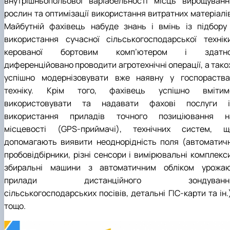
внутрішньопольової варіабельності місць вирощуванн
рослин та оптимізації використання витратних матеріалів
Майбутній фахівець набуде знань і вмінь із підбору 
використання сучасної сільськогосподарської техніки
керованої бортовим комп’ютером і здатно
диференційовано проводити агротехнічні операції, а тако
успішно модернізовувати вже наявну у госпораства
техніку. Крім того, фахівець успішно вмітим
використовувати та надавати фахові послуги і
використання приладів точного позиціювання н
місцевості (GPS-приймачі), технічних систем, щ
допомагають виявити неоднорідність поля (автоматичн
пробовідбірники, різні сенсори і вимірювальні комплекси
збиральні машини з автоматичним обліком урожаю
прилади дистанційного зондуванн
сільськогосподарських посівів, детальні ГІС-карти та ін.
тощо.