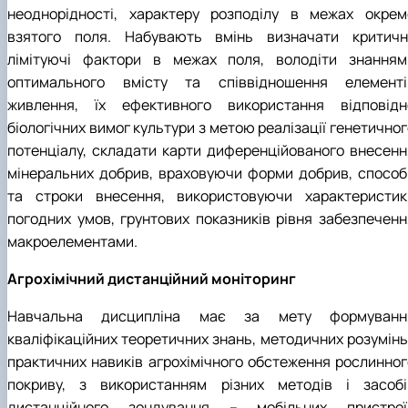
неоднорідності, характеру розподілу в межах окрем
взятого поля. Набувають вмінь визначати критичні
лімітуючі фактори в межах поля, володіти знанням
оптимального вмісту та співвідношення елементі
живлення, їх ефективного використання відповідн
біологічних вимог культури з метою реалізації генетично
потенціалу, складати карти диференційованого внесенн
мінеральних добрив, враховуючи форми добрив, способ
та строки внесення, використовуючи характеристик
погодних умов, грунтових показників рівня забезпеченн
макроелемeнтами.
Агрохімічний дистанційний моніторинг
Навчальна дисципліна має за мету формуванн
кваліфікаційних теоретичних знань, методичних розумінь 
практичних навиків агрохімічного обстеження рослинног
покриву, з використанням різних методів і засобі
дистанційного зондування – мобільних пристрої