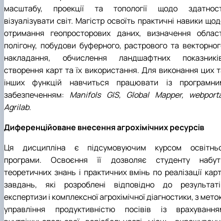
масштабу, проекції та топології щодо здатност
візуалізувати світ. Магістр освоїть практичні навики що
отримання геопросторових даних, визначення област
полігону, побудови буферного, растрового та векторног
накладання, обчислення ландшафтних показників
створення карт та їх використання. Для виконання цих т
інших функцій навчиться працювати із програмни
забезпеченням:
Manifols GIS, Global Mapper, webporta
Agrilab
.
Диференційоване внесення агрохімічних ресурсів
Ця дисципліна є підсумовуючим курсом освітньо
програми. Освоєння її дозволяє студенту набут
теоретичних знань і практичних вмінь по реалізації карт
завдань, які розроблені відповідно до результаті
експертизи і комплексної агрохімічної діагностики, з мет
управління продуктивністю посівів із врахування