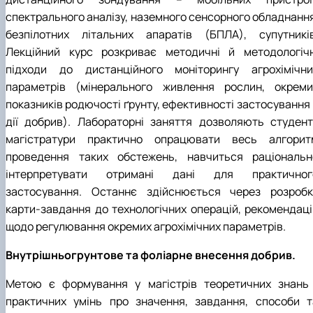
спектрального аналізу, наземного сенсорного обладнання
безпілотних літальних апаратів (БПЛА), супутників
Лекційний курс розкриває методичні й методологічн
підходи до дистанційного моніторингу агрохімічни
параметрів (мінерального живлення рослин, окреми
показників родючості ґрунту, ефективності застосування 
дії добрив). Лабораторні заняття дозволяють студент
магістратури практично опрацювати весь алгорит
проведення таких обстежень, навчиться раціональн
інтерпретувати отримані дані для практичног
застосування. Останнє здійснюється через розробк
карти-завдання до технологічних операцій, рекомендаці
щодо регулювання окремих агрохімічних параметрів.
Внутрішньогрунтове та фоліарне внесення добрив.
Метою є формування у магістрів теоретичних знань 
практичних умінь про значення, завдання, способи т