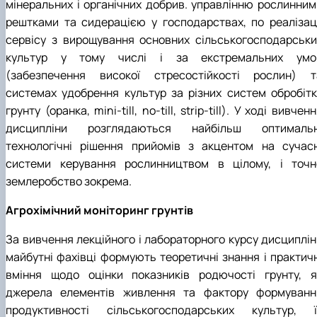
мінеральних і органічних добрив. управлінню рослинним
рештками та сидерацією у господарствах, по реалізаці
сервісу з вирощування основних сільськогосподарськи
культур у тому числі і за екстремальних умо
(забезпечення високої стресостійкості рослин) т
системах удобрення культур за різних систем обробітк
грунту (оранка, mini-till, no-till, strip-till). У ході вивчен
дисципліни розглядаються найбільш оптимальн
технологічні рішення прийомів з акцентом на сучасн
системи керування рослинництвом в цілому, і точн
землеробство зокрема.
Агрохімічний моніторинг грунтів
За вивчення лекційного і лабораторного курсу дисциплін
майбутні фахівці формують теоретичні знання і практичн
вміння щодо оцінки показників родючості грунту, я
джерела елементів живлення та фактору формуванн
продуктивності сільськогосподарських культур, ї