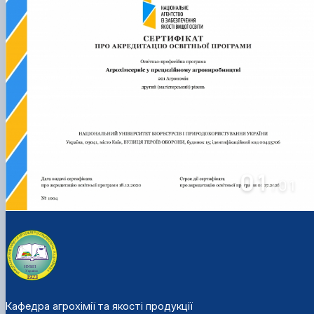
01
01
/
Кафедра агрохімії та якості продукції