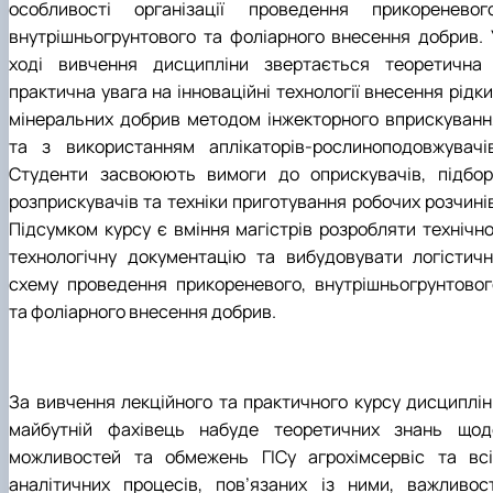
особливості організації проведення прикореневого
внутрішньогрунтового та фоліарного внесення добрив. 
ході вивчення дисципліни звертається теоретична 
практична увага на інноваційні технології внесення рідк
мінеральних добрив методом інжекторного вприскуванн
та з використанням аплікаторів-рослиноподовжувачів
Студенти засвоюють вимоги до оприскувачів, підбор
розприскувачів та техніки приготування робочих розчинів
Підсумком курсу є вміння магістрів розробляти технічно
технологічну документацію та вибудовувати логістичн
схему проведення прикореневого, внутрішньогрунтовог
та фоліарного внесення добрив.
За вивчення лекційного та практичного курсу дисциплін
майбутній фахівець набуде теоретичних знань щод
можливостей та обмежень ГІСу агрохімсервіс та всі
аналітичних процесів, пов’язаних із ними, важливост