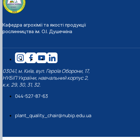
Кафедра агрохімії та якості продукції
рослинництва ім. О.І. Душечкіна
03041, м. Київ, вул. Героїв Оборони, 17,
НУБіП України, навчальний корпус 2,
к.к. 29, 30, 31, 32.
044-527-87-63
plant_quality_chair@nubip.edu.ua