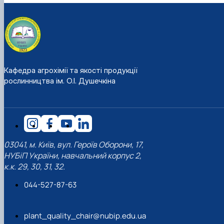
Кафедра агрохімії та якості продукції
рослинництва ім. О.І. Душечкіна
03041, м. Київ, вул. Героїв Оборони, 17,
НУБіП України, навчальний корпус 2,
к.к. 29, 30, 31, 32.
044-527-87-63
plant_quality_chair@nubip.edu.ua