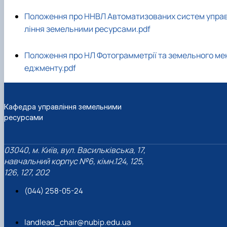
Положення про ННВЛ Автоматизованих систем упра
ління земельними ресурсами.pdf
Положення про НЛ Фотограмметрії та земельного ме
еджменту.pdf
Кафедра управління земельними
ресурсами
03040, м. Київ, вул. Васильківська, 17,
навчальний корпус №6, кімн.124, 125,
126, 127, 202
(044) 258-05-24
landlead_chair@nubip.edu.ua