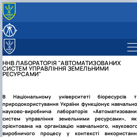
ПРО КАФЕДРУ
Історія кафедри
ОСВІТНІЙ ПРОЦЕС
Нормативні документи
Навчальна робота
НАУКОВА ДІЯЛЬНІСТЬ
Культурно-виховна робота
Освітній контент
Наукова робота, наукові школи
СКЛАД КАФЕДРИ
ННВ лабораторія "Автоматизованих систем управ
Навчальні лабораторії
Робочі програми
Студентський науковий гурток “Інноваційні метод
Колектив кафедри
МІЖНАРОДНА ДІЯЛЬНІСТЬ
ННВ ЛАБОРАТОРІЯ "АВТОМАТИЗОВАНИХ
Практичне навчання
Силабуси
Загальні відомості про роботу гуртка
Графік перебування НПП
СИСТЕМ УПРАВЛІННЯ ЗЕМЕЛЬНИМИ
Орієнтовна тематика кваліфікаційних робіт
Електронне освітнє середовище
Список членів гуртка
Графік проведення консультацій
РЕСУРСАМИ"
ОС "Бакалавр"
Річний звіт роботи гуртка
ОС "Магістр"
Презентації гуртка
Новини гуртка
Відзнаки
В Національному університеті біоресурсів т
природокористування України функціонує навчально
науково-виробнича лабораторія «Автоматизовани
систем управління земельними ресурсами», як
орієнтована на організацію навчального, наукового
виробничого процесу у контексті використанн