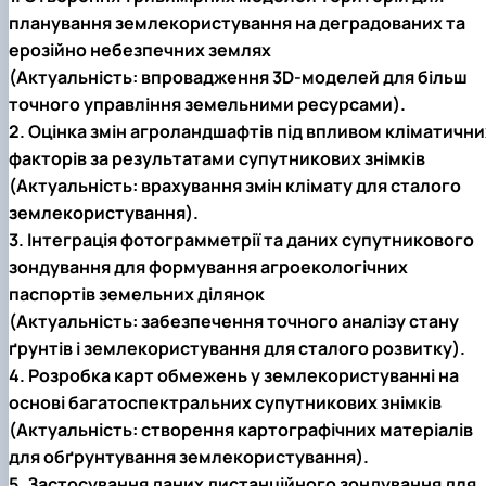
планування землекористування на деградованих та
ерозійно небезпечних землях
(Актуальність: впровадження 3D-моделей для більш
точного управління земельними ресурсами).
2. Оцінка змін агроландшафтів під впливом кліматични
факторів за результатами супутникових знімків
(Актуальність: врахування змін клімату для сталого
землекористування).
3. Інтеграція фотограмметрії та даних супутникового
зондування для формування агроекологічних
паспортів земельних ділянок
(Актуальність: забезпечення точного аналізу стану
ґрунтів і землекористування для сталого розвитку).
4. Розробка карт обмежень у землекористуванні на
основі багатоспектральних супутникових знімків
(Актуальність: створення картографічних матеріалів
для обґрунтування землекористування).
5. Застосування даних дистанційного зондування для