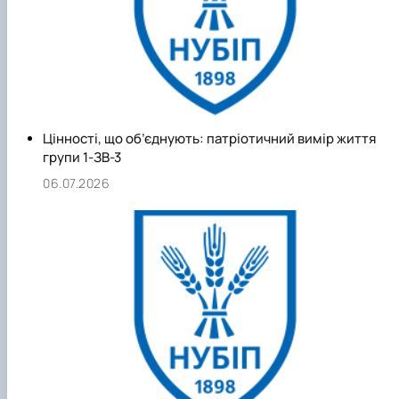
механізмами раціонального використання та охорони
земель і вміти застосовувати інструменти для їх реалізації
набути навиків ведення моніторингу землекористування.
Цінності, що об’єднують: патріотичний вимір життя
групи 1-ЗВ-3
06.07.2026