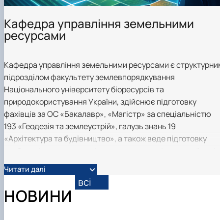
Кафедра управління земельними
ресурсами
Кафедра управління земельними ресурсами є структурни
підрозділом факультету землевпорядкування
Національного університету біоресурсів та
природокористування України, здійснює підготовку
фахівців за ОС «Бакалавр», «Магістр» за спеціальністю
193 «Геодезія та землеустрій», галузь знань 19
«Архітектура та будівництво», а також веде підготовку
здобувачів третього освітньо-наукового рівня вищої осві
наукового ступеня доктора філософії (галузь знань 05
Читати далі
«Соціальні та поведінкові науки», спеціальність 051
всі
«Економіка», напрям підготовки - «економіка
НОВИНИ
природокористування та охорони навколишнього
середовища».