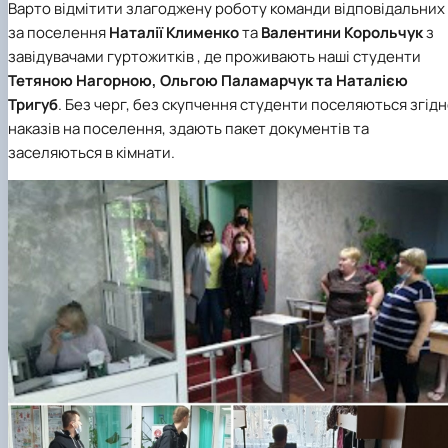
Варто відмітити злагоджену роботу команди відповідальних
за поселення
Наталії Клименко
та
Валентини Корольчук
з
завідувачами гуртожитків , де проживають наші студенти
Тетяною Нагорною, Ольгою Паламарчук та Наталією
Тригуб
. Без черг, без скупчення студенти поселяються згід
наказів на поселення, здають пакет документів та
заселяються в кімнати.