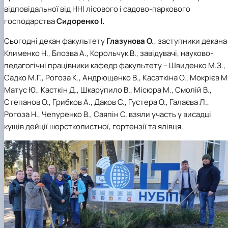
відповідальної від ННІ лісового і садово-паркового
господарства
Сидоренко І.
Сьогодні декан факультету
Глазунова О.
, заступники декана
Клименко Н., Блозва А., Корольчук В., завідувачі, науково-
педагогічні працівники кафедр факультету – Швиденко М.З.,
Садко М.Г., Рогоза К., Андрющенко В., Касаткіна О., Мокрієв М.
Матус Ю., Касткін Д., Шкарупило В., Місюра М., Смолій В.,
Степанов О., Грибков А., Даков С., Густера О., Галаєва Л.,
Рогоза Н., Чепуренко В., Саяпін С. взяли участь у висадці
кущів дейції шорстколистної, гортензії та ялівця.