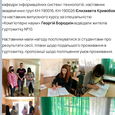
кафедри інформаційних систем і технологій, наставник
академічних груп КН-19001б, КН-19002б
Єлизавета Кривобо
та наставник випускного курсу за спеціальністю
«Комп’ютерні науки»
Георгій Бородкін
відвідали жителів
гуртожитку №10.
Наставники мали нагоду поспілкуватися зі студентами про
результати сесії, плани щодо подальшого проживання в
гуртожитку, пропозиції щодо поліпшення умов проживання.