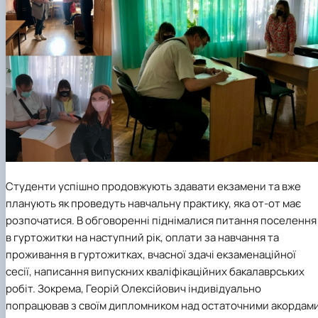
Студенти успішно продовжують здавати екзамени та вже
планують як проведуть навчальну практику, яка от-от має
розпочатися. В обговоренні піднімалися питання поселення
в гуртожитки на наступний рік, оплати за навчання та
проживання в гуртожитках, вчасної здачі екзаменаційної
сесії, написання випускних кваліфікаційних бакалаврських
робіт. Зокрема, Георій Олексійович індивідуально
попрацював з своїм дипломником над остаточними акордам