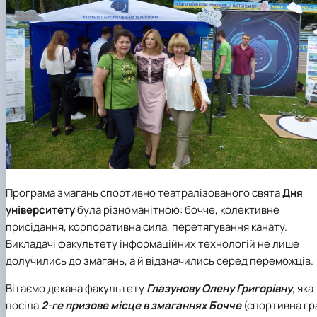
Програма змагань спортивно театралізованого свята
Дня
університету
була різноманітною: бочче, колективне
присідання, корпоративна сила, перетягування канату.
Викладачі факультету інформаційних технологій не лише
долучились до змагань, а й відзначились серед переможців.
Вітаємо декана факультету
Глазунову Олену Григорівну
, яка
посіла
2-ге призове місце в змаганнях Бочче
(спортивна гр