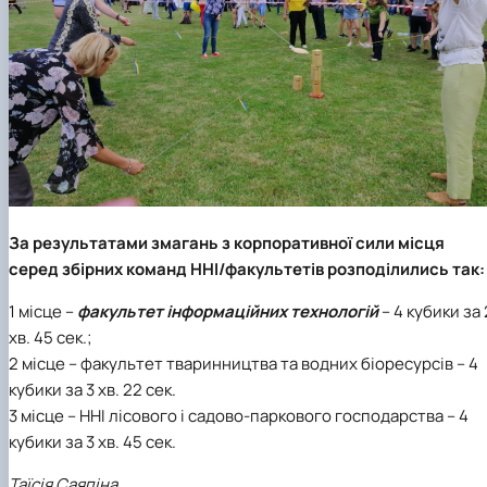
За результатами змагань з корпоративної сили місця
серед збірних команд ННІ/факультетів розподілились так:
1 місце
–
факультет інформаційних технологій
– 4 кубики за 
хв. 45 сек.;
2 місце
– факультет тваринництва та водних біоресурсів – 4
кубики за 3 хв. 22 сек.
3 місце
– ННІ лісового і садово-паркового господарства – 4
кубики за 3 хв. 45 сек.
Таїсія Саяпіна