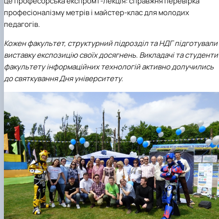
це професорська експромт-лекція: справжня перевірка
професіоналізму метрів і майстер-клас для молодих
педагогів.
Кожен факультет, структурний підрозділ та НДГ підготували
виставку експозицію своїх досягнень.
Викладачі та студенти
факультету інформаційних технологій активно долучились
до святкування Дня університету.