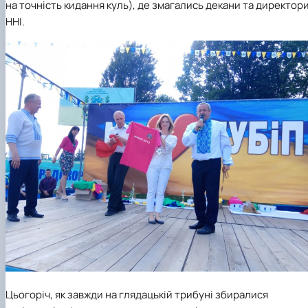
на точність кидання куль), де змагались декани та директор
ННІ.
Цьогоріч, як завжди на глядацькій трибуні збиралися