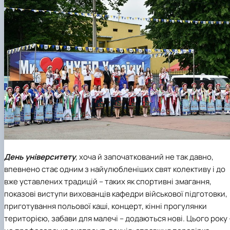
День університету
, хоча й започаткований не так давно,
впевнено стає одним з найулюбленіших свят колективу і до
вже уставлених традицій – таких як спортивні змагання,
показові виступи вихованців кафедри військової підготовки,
приготування польової каші, концерт, кінні прогулянки
територією, забави для малечі – додаються нові. Цього року 