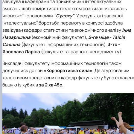
завідувачі кафедрами та прихильники інтелектуальних
змагань, щоб помірятися інтелектом розв'язання завдань
японської головоломки
"Судоку"
. У результаті запеклої
інтелектуальної боротьби перемогу в конкурсі здобула
завідувач кафедри статистики та економічного аналізу
Інна
Лазаришина
(економічний факультет),
2-ге міце
-
Таїсія
Саяпіна
(факультет інформаційних технологій),
3-тє -
Ярослава Ларіна
(факультет аграрного менеджменту).
Викладачі факультету інформаційних технологій також
долучились до гри
«Корпоративна сила»
. Де згуртованим
колективом представників кафедр факультету було складен
башню із кубиків
за 2 хв 45с
.