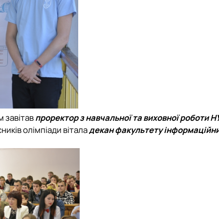
м завітав
проректор з навчальної та виховної роботи Н
сників олімпіади вітала
декан факультету інформаційн