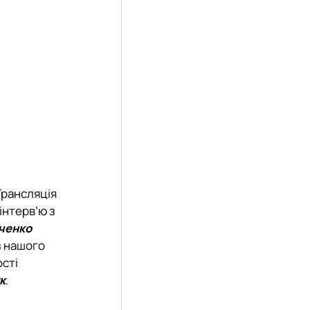
Трансляція
інтерв’ю з
ченко
з нашого
ості
к
.