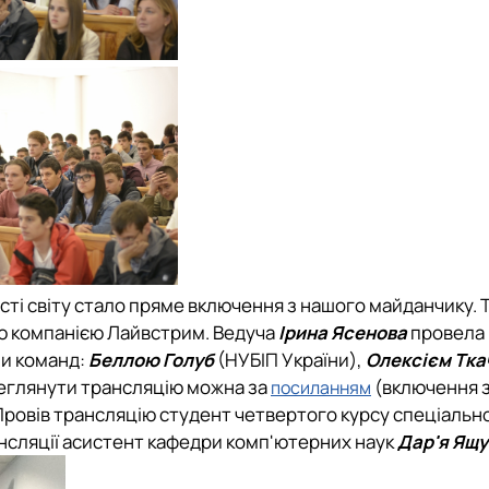
сті світу стало
пряме включення з нашого майданчику. 
ю компанією Лайвстрим
. Ведуча
Ірина Ясенова
провела 
и команд:
Беллою Голуб
(НУБІП України),
Олексієм Тка
еглянути трансляцію можна за
(включення 
посиланням
Провів трансляцію студент четвертого курсу спеціальн
нсляції асистент кафедри комп'ютерних наук
Дар'я Ящу