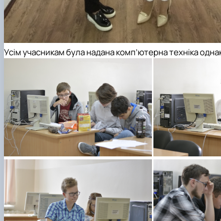
Усім учасникам була надана комп’ютерна техніка однак