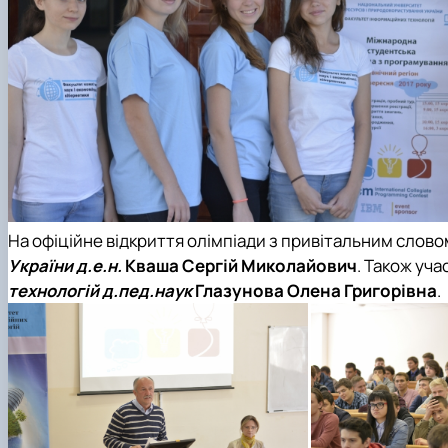
На офіційне відкриття олімпіади з привітальним слово
України д.е.н.
Кваша Сергій Миколайович
. Також уча
технологій д.пед.наук
Глазунова Олена Григорівна
.