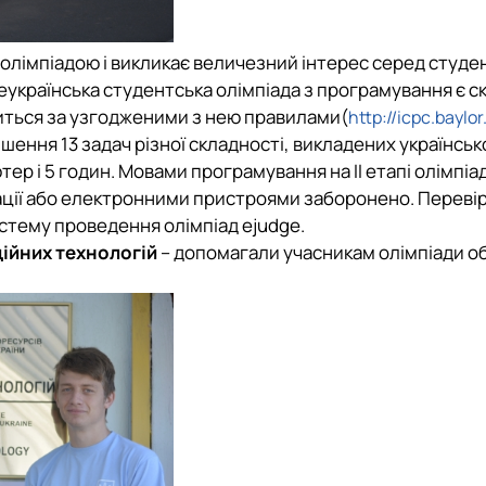
імпіадою і викликає величезний інтерес серед студент
сеукраїнська студентська олімпіада з програмування є 
диться за узгодженими з нею правилами(
http://icpc.baylor
шення 13 задач різної складності, викладених українськ
 і 5 годин. Мовами програмування на ІI етапі олімпіади
ції або електронними пристроями заборонено. Переві
стему проведення олімпіад ejudge.
ійних технологій
– допомагали учасникам олімпіади 