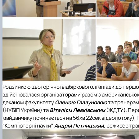
Родзинкою цьогорічної відбіркової олімпіади до першо
здійснювалася організаторами разом з американсько
деканом факультету
Оленою Глазуновою
та тренерам
(НУБІП України) та
Віталієм Левківським
(ЖДТУ). Пер
майданчику починається на 56хв 22сек відеопотоку). 
"Комп'ютерні науки"
Андрій Петлицький
, режисер тра