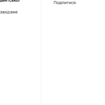
удентської
Поділитися:
захід вже