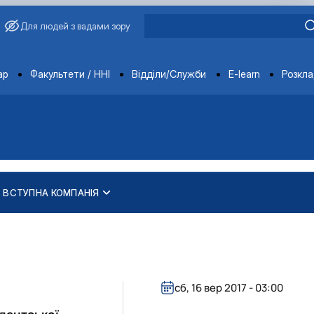
Для людей з вадами зору
ments
ар
Факультети / ННІ
Відділи/Служби
E-learn
Розкл
ВСТУПНА КОМПАНІЯ
сб, 16 вер 2017 - 03:00