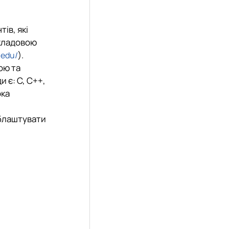
ів, які
складовою
).
.edu/
ою та
 є: С, С++,
рка
облаштувати