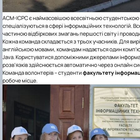
АСМ-ІСРС є наймасовішою всесвітньою студентською ол
спеціалізуються в сфері інформаційних технологій. В
частиною відбіркових змагань першості світу і прово
Кожна команда складається з трьох учасників. Для вирі
англійською мовами, командам надається один комп’ютер
Java. Користуватися допоміжними джерелами інформа
розв'язків здійснюється автоматично через онлайн си
Команда волонтерів – студенти
факультету інформац
робоче місце.