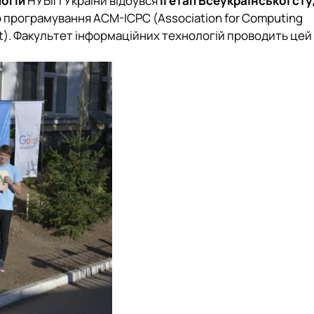
огій
НУБіП України відбувся
ІІ етап Всеукраїнської ст
о програмування АСМ-ІСРС (Association for Computing
st). Факультет інформаційних технологій проводить цей 