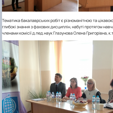
Тематика бакалаврських робіт є різноманітною та цікавою
глибокі знання з фахових дисциплін, набуті протягом навча
членами комісії д.пед.наук Глазунова Олена Григорівна, к.т