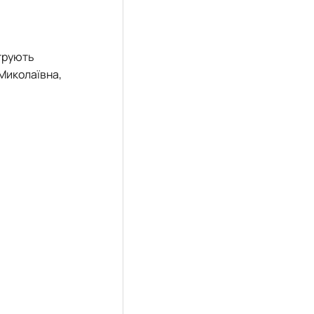
струють
 Миколаївна,