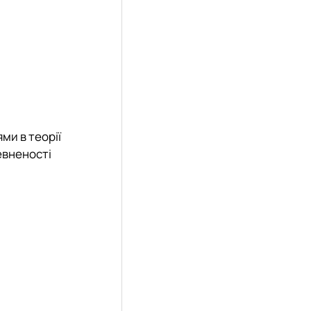
ми в теорії
евненості