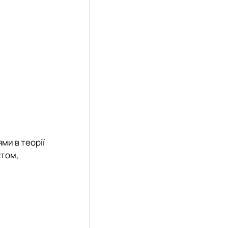
ми в теорії
стом,