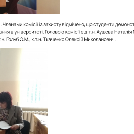
. Членами комісії із захисту відмічено, що студенти демон
ння в університеті. Головою комісії є д.т.н. Аушева Наталія
.н. Голуб О.М., к.т.н. Ткаченко Олексій Миколайович.