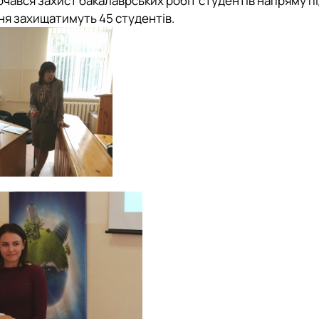
очався захист бакалаврських робіт студентів напряму п
ння захищатимуть 45 студентів.