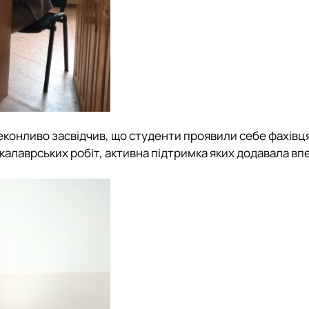
конливо засвідчив, що студенти проявили себе фахівця
бакалаврських робіт, активна підтримка яких додавала вп