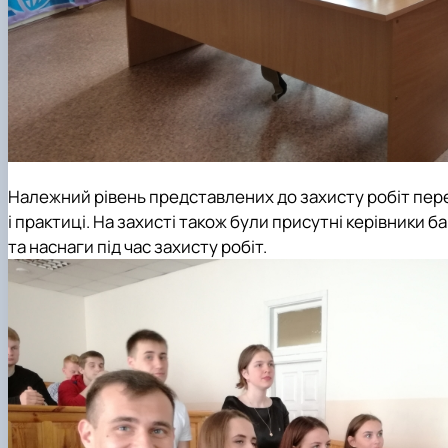
Належний рівень представлених до захисту робіт пере
і практиці. На захисті також були присутні керівники 
та наснаги під час захисту робіт.