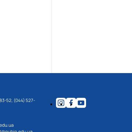
83-52, (044) 527-
.edu.ua
ot@nubip.edu.ua