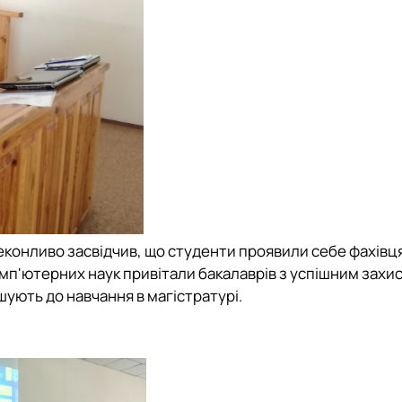
конливо засвідчив, що студенти проявили себе фахівця
омп'ютерних наук привітали бакалаврів з успішним захи
ують до навчання в магістратурі.