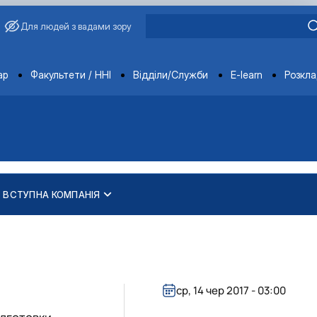
Для людей з вадами зору
ments
ар
Факультети / ННІ
Відділи/Служби
E-learn
Розкл
ВСТУПНА КОМПАНІЯ
ср, 14 чер 2017 - 03:00