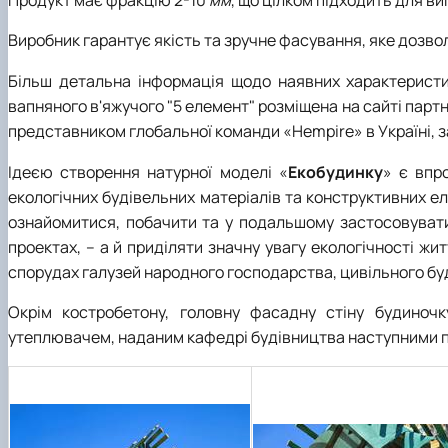
Виробник гарантує якість та зручне фасування, яке дозво
Більш детальна інформація щодо наявних характеристи
вапняного в'яжучого "5 елемент" розміщена на сайті парт
представником глобальної команди «Hempire» в Україні, 
Ідеєю створення натурної моделі «
Екобудинку
» є впр
екологічних будівельних матеріалів та конструктивних ел
ознайомитися, побачити та у подальшому застосовувати
проектах, – а й приділяти значну увагу екологічності ж
спорудах галузей народного господарства, цивільного буді
Окрім костробетону, головну фасадну стіну будиночк
утеплювачем, наданим кафедрі будівництва наступними 