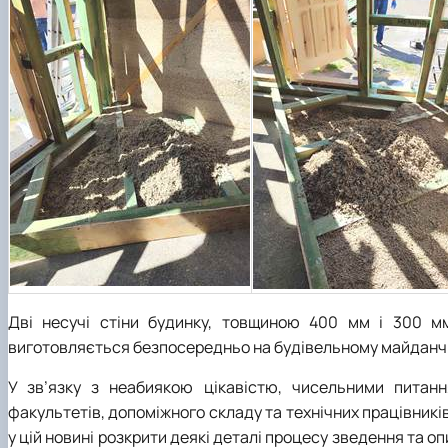
Дві несучі стіни будинку, товщиною 400 мм і 300 м
виготовляється безпосередньо на будівельному майданч
У зв’язку з неабиякою цікавістю, чисельними питання
факультетів, допоміжного складу та технічних працівників 
у цій новині розкрити деякі деталі процесу зведення та о