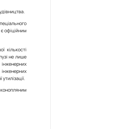
удівництва.
пеціального
 є офіційним
ї кількості
лузі не лише
х інженерних
а інженерних
 утилізації.
 конопляним