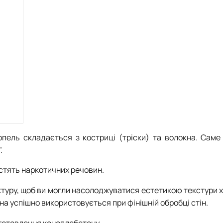
опель складається з костриці (тріски) та волокна. Саме
.
істять наркотичних речовин.
уктуру, щоб ви могли насолоджуватися естетикою текстури 
на успішно використовується при фінішній обробці стін.
иготовлення коноплебетону.