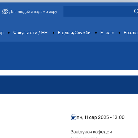
Для людей з вадами зору
ments
ар
Факультети / ННІ
Відділи/Служби
E-learn
Розкл
пн, 11 сер 2025 - 12:00
Завідувач кафедри