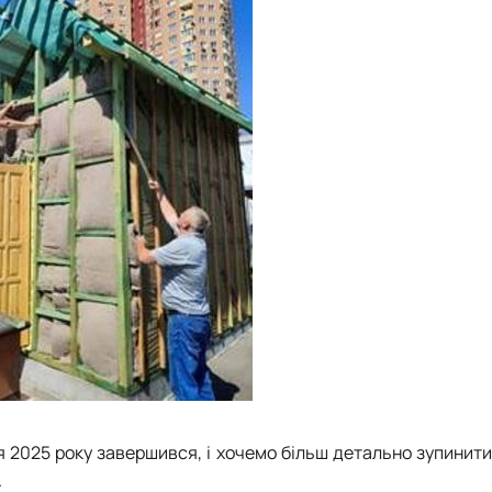
 М. П. Момотенка
я 2025 року завершився, і хочемо більш детально зупинит
.