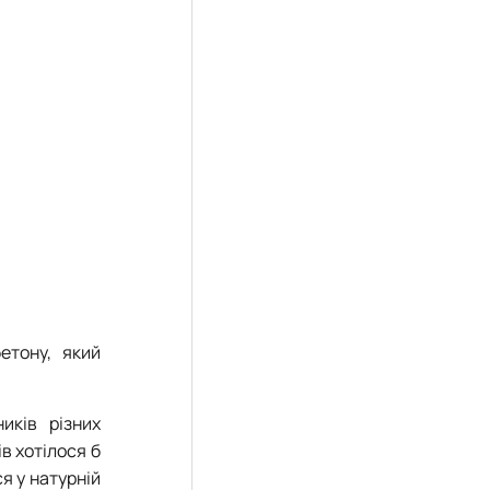
етону, який
иків різних
ів хотілося б
я у натурній