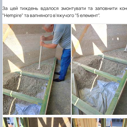
За цей тиждень вдалося змонтувати та заповнити конс
"Hempire" та вапняного в'яжучого "5 елемент".