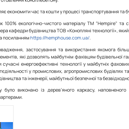
ляє економити час та кошти у процесі транспортування та б
к 100% екологічно-чистого матеріалу ТМ "Hempire" та с
нера кафедри будівництва ТОВ «Конопляні технології», який
за посиланням
https://hemphouse.com.ua/
.
овадження, застосування та використання якомога більшо
ементів, які дозволять майбутнім фахівцям будівельної га
 сучасні енергоефективні технології у майбутніх фахови
иттєдіяльності у промислових, агропромислових будівлях т
вництва та інженерії, майбутньої безпечної та безвідходної
у було виконано із дерев’яного каркасу, наповненого
партерами.