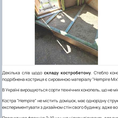
Декілька слів щодо
складу костробетону
. Стебло кон
подрібнена костриця є сировиною матеріалу "Hempire Mix"
В Україні вирощуються сорти технічних конопель, що не м
Костра "Hempire" не містить домішок, має однорідну стр
експериментувати з дизайном стін свого будинку, адже во
Продукт має фракцію 2-10
мм
, що цілком підходить для в