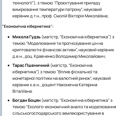
технології"), з темою "Проєктування приладу
вимірювання температури патрону", науковий
керівник д.т.н., проф. Смолій Вікторія Миколаївна;
"Економічна кібернетика":
Микола Гудзь
(магістр, “Економічна кібернетика”) з
темою "Моделювання та прогнозування цін на
криптовалютні фінансові активи", науковий керівник
д.е.н., доц. Кравченко Володимир Миколайович;
Тарас Пшеничний
(магістр, “Економічна
кібернетика”) з темою "Вплив фіскальної та
монетарної політики на валютний ринок", науковий
керівник к.е.н., доцент Наконечна Катерина
Віталіївна.
Богдан Боцян
(магістр, “Економічна кібернетика” з
темою "Еколого-економічний аналіз та моделюванн
сільськогосподарського землекористування в