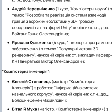
Андрій Чередніченко
(1 курс, "Комп'ютерні науки") з
темою "Розробка та реалізація системи взаємодії
гравця з ворожими об'єктами у 3D-ігровому
середовищі на платформі Unity", керівник к.т.н., доц.
Вайганг Ганна Олександрівна;
Ярослав Кузьменко
(4 курс, "Інженерія програмного
забезпечення) з темою "Популярні методи 3D-
рендерингу", науковий керівник ст. викладач кафедр
КН Панкратьєв Віктор Олександрович;
"Комп’ютерна інженерія":
Євгеній Степанець
(магістр, "Комп’ютерна
інженерія") з роботою "Інформаційна система
навчального корпусу", науковий керівник к.т.н., доц.
Волошин Семен Михайлович;
Віталій Муха
(магістр, «Комп’ютерна інженерія») з