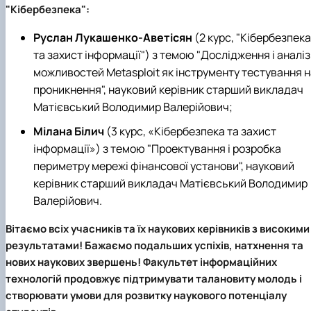
"Кібербезпека":
Руслан Лукашенко-Аветісян
(2 курс, "Кібербезпека
та захист інформації") з темою "Дослідження і аналіз
можливостей Metasploit як інструменту тестування н
проникнення", науковий керівник старший викладач
Матієвський Володимир Валерійович;
Мілана Білич
(3 курс, «Кібербезпека та захист
інформації») з темою "Проектування і розробка
периметру мережі фінансової установи", науковий
керівник старший викладач Матієвський Володимир
Валерійович.
Вітаємо всіх учасників та їх наукових керівників з високими
результатами! Бажаємо подальших успіхів, натхнення та
нових наукових звершень! Факультет інформаційних
технологій продовжує підтримувати талановиту молодь і
створювати умови для розвитку наукового потенціалу