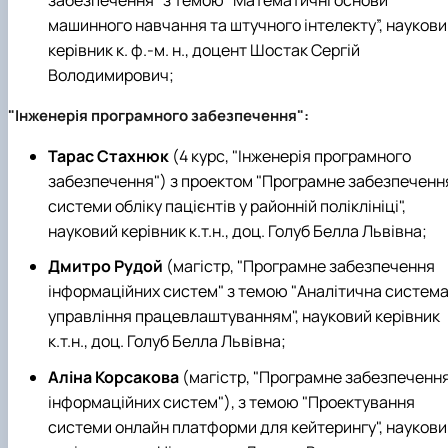
забезпечення" з темою "Математичні основи
машинного навчання та штучного інтелекту”, наукови
керівник к. ф.-м. н., доцент Шостак Сергій
Володимирович;
"Інженерія програмного забезпечення":
Тарас Стахнюк
(4 курс, "Інженерія програмного
забезпечення") з проектом "Програмне забезпеченн
системи обліку пацієнтів у районній поліклініці",
науковий керівник к.т.н., доц. Голуб Белла Львівна;
Дмитро Рудой
(магістр, "Програмне забезпечення
інформаційних систем" з темою "Аналітична систем
управління працевлаштуванням", науковий керівник
к.т.н., доц. Голуб Белла Львівна;
Аліна Корсакова
(магістр, "Програмне забезпеченн
інформаційних систем"), з темою "Проектування
системи онлайн платформи для кейтерингу", наукови