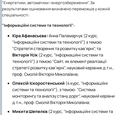
“Енергетики, автоматики і енергозбереження”. За
результатами оцінювання визначено переможців у кожній
спеціальності:
"Інформаційні системи та технології":
Кіра Афанасьєва
і Анна Паламарчук (2 курс,
"Інформаційні системи та технології") з темою
"Стратегія створення та розвитку кав’ярні", та
Вікторія Усік
(2 курс, "Інформаційні системи та
технології") з темою "Сайт, як елемент реалізації
стратегії розвитку кав’ярні", науковий керівник д.т.н.,
проф. Смолій Вікторія Миколаївна;
Олексій Іскоростенський
(4 курс, "Інформаційні
системи та технології"), з темою: "Система
моніторингу та аналізу стану доріг", науковий керівни
д.т.н., проф. Смолій Вікторія Миколаївна;
Микита Шепелєв
(2 курс, "Інформаційні системи та