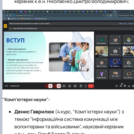
керівник к.е.н. Ніколаєнко Дмитро Володимирович;
"Комп’ютерні науки":
Денис Гаврилюк
(4 курс, "Комп’ютерні науки") з
темою "Інформаційна система комунікації між
волонтерами та військовими", науковий керівник
к.т.н., доц. Голуб Белла Львівна;