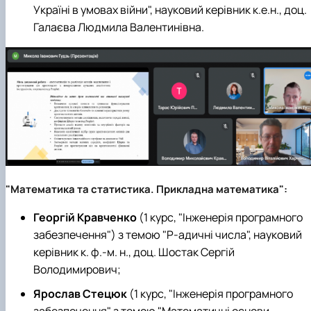
Україні в умовах війни", науковий керівник к.е.н., доц.
Галаєва Людмила Валентинівна.
"Математика та статистика. Прикладна математика":
Георгій Кравченко
(1 курс, "Інженерія програмного
забезпечення") з темою "P-адичні числа", науковий
керівник к. ф.-м. н., доц. Шостак Сергій
Володимирович;
Ярослав Стецюк
(1 курс, "Інженерія програмного