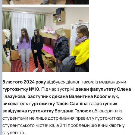
8 лютого 2024 року
відбувся діалог також із мешканцями
гуртожитку №10
. Під час зустрічі
декан факультету
Олена
Глазунова
, заступник декана
Валентина Корольчук
,
вихователь гуртожитку
Таїсія Саяпіна
та
заступник
завідувача гуртожитку
Богдана Голоюх
обговорити із
студентами не лише дотримання правил у гуртожитках
студентського містечка, а й ті проблеми що виникають у
студентів.