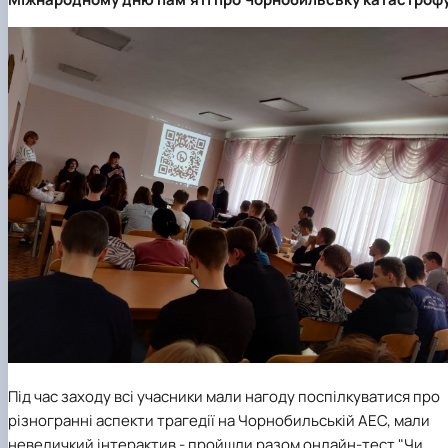
Під час заходу всі учасники мали нагоду поспілкуватися про
різногранні аспекти трагедії на Чорнобильській АЕС, мали
невеличкий інтерактив - пройшли разом онлайн-тест "Чи