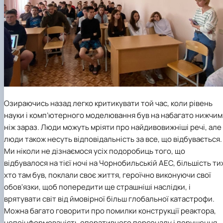
Озираючись назад легко критикувати той час, коли рівень
науки і комп’ютерного моделювання був на набагато нижчим
ніж зараз. Люди можуть мріяти про найдивовижніші речі, але
люди також несуть відповідальність за все, що відбувається.
Ми ніколи не дізнаємося усіх подоробиць того, що
відбувалося на тієї ночі на Чорнобильській АЕС, більшість ти
хто там був, поклали своє життя, героїчно виконуючи свої
обов'язки, щоб попередити ще страшніші наслідки, і
врятувати світ від ймовірної більш глобальної катастрофи.
Можна багато говорити про помилки конструкції реактора,
непоінформованість оперативного персоналу і порушення