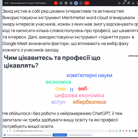
Захід містив в собі ряд цікавих інтерактивів та активностей.
Використовуючи інструмент Mentimeter word cloud згенерували
хмару інтересів учасників, кожен з яких мав змогу відсканувати q
код та написати кілька словосполучень про професії, що цікавлят
та інтереси. Далі, використовуючи інструмент «підняття руки» в
Google Meet визначали фактори, що впливають на вибір фаху
кожного з учасників заходу.
Не обійшлося і без роботи з нейромережею ChatGPT, її теж
запитали чи треба здобувати вищу освіту та які професії
потребують вищої освіти.