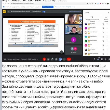
На завершення старший викладач економічної кібернетики Інна
Костенко із учасниками провели практикум, застосовуючи ігрові
методи, спробували формалізувати процес вибору ЗВО описавши
можливі стратегії та зовнішні чинники, які впливають на вибір.
Звичайно це лише лише старт та розрахунки потрібно
поглиблювати, як і розгляд стратегій та вплив факторів, про те,
саме такі тематичні кейси допоможуть вступникам сформувати
економічний образ мислення, розвинути аналітичні здібності та
зрозуміти чи цікавить їх світ цифрової економіки та аналітичних