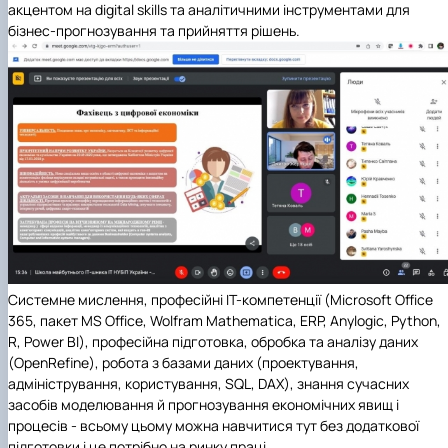
акцентом на digital skills та аналітичними інструментами для
бізнес-прогнозування та прийняття рішень.
Системне мислення, професійні ІТ-компетенції (Microsoft Office
365, пакет МS Office, Wolfram Mathematica, ERP, Anylogic, Python,
R, Power BI), професійна підготовка, обробка та аналізу даних
(OpenRefine), робота з базами даних (проектування,
адміністрування, користування, SQL, DAX), знання сучасних
засобів моделювання й прогнозування економічних явищ і
процесів - всьому цьому можна навчитися тут без додаткової
підготовки і це потрібно на ринку праці.