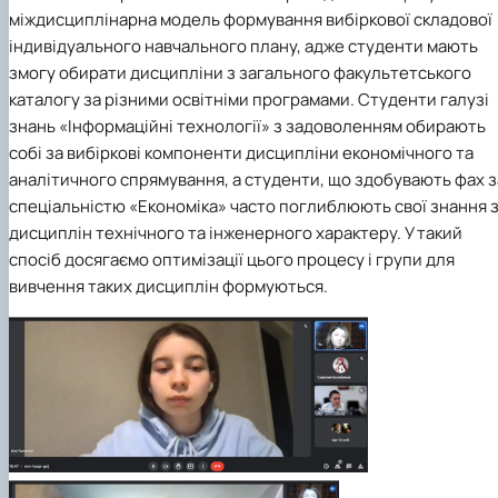
міждисциплінарна модель формування вибіркової складової
індивідуального навчального плану, адже студенти мають
змогу обирати дисципліни з загального факультетського
каталогу за різними освітніми програмами. Студенти галузі
знань «Інформаційні технології» з задоволенням обирають
собі за вибіркові компоненти дисципліни економічного та
аналітичного спрямування, а студенти, що здобувають фах з
спеціальністю «Економіка» часто поглиблюють свої знання 
дисциплін технічного та інженерного характеру. У такий
спосіб досягаємо оптимізації цього процесу і групи для
вивчення таких дисциплін формуються.