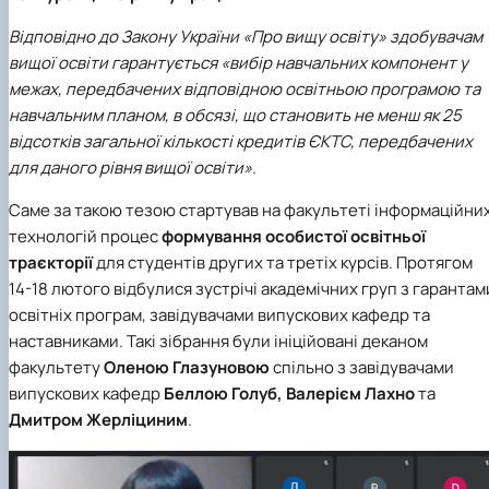
Відповідно до Закону України «Про вищу освіту» здобувачам
вищої освіти гарантується «вибір навчальних компонент у
межах, передбачених відповідною освітньою програмою та
навчальним планом, в обсязі, що становить не менш як 25
відсотків загальної кількості кредитів ЄКТС, передбачених
для даного рівня вищої освіти».
Саме за такою тезою стартував на факультеті інформаційни
технологій процес
формування особистої освітньої
траєкторії
для студентів других та третіх курсів. Протягом
14-18 лютого відбулися зустрічі академічних груп з гарантам
освітніх програм, завідувачами випускових кафедр та
наставниками. Такі зібрання були ініційовані деканом
факультету
Оленою Глазуновою
спільно з завідувачами
випускових кафедр
Беллою Голуб, Валерієм Лахно
та
Дмитром Жерліциним
.