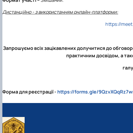
Дистанційно
- з використанням онлайн-платформи:
https://mee
Запрошуємо всіх зацікавлених долучитися до обговор
практичним досвідом, а тако
галу
Форма для реєстрації -
https://forms.gle/9QzvXQqRz7