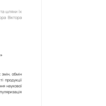
та шляхи їх
ора Віктора
я»
 змін, обмін
і продукції
ння наукової
опуляризація