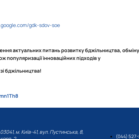
t.google.com/gdk-sdov-soe
ення актуальних питань розвитку бджільництва, обміну
ж популяризації інноваційних підходів у
зі бджільництва!
wmn1Th8
03041, м. Київ-41, вул. Пустинська, 8,
(044) 527
корп. 2.