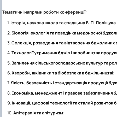
Тематичні напрями роботи конференції:
Історія, наукова школа та спадщина В. П. Поліщука
Біологія, екологія та поведінка медоносної бджол
Селекція, розведення та відтворення бджолиних 
Технології утримання бджіл і виробництва продук
Запилення сільськогосподарських культур та рол
Хвороби, шкідники та біобезпека в бджільництві;
Якість, безпечність і стандартизація продукції бд
Економіка, менеджмент і правове забезпечення б
Інновації, цифрові технології та сталий розвиток
Апітерапія та апітуризм;