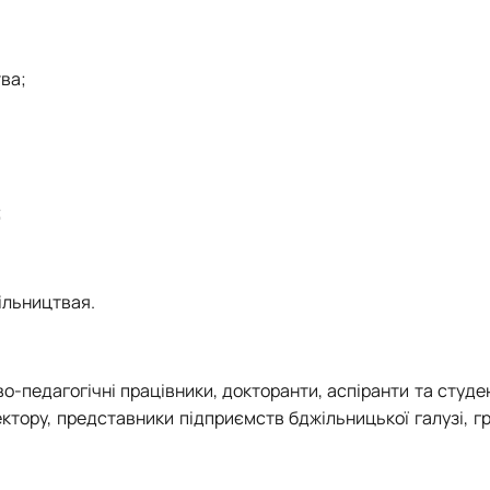
тва;
;
жільництвая.
во-педагогічні працівники, докторанти, аспіранти та студе
ектору, представники підприємств бджільницької галузі, г