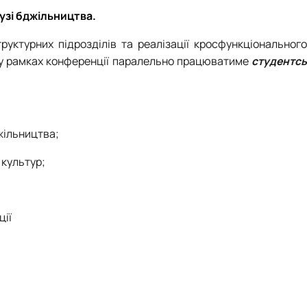
лузі бджільництва.
руктурних підрозділів та реалізації кросфункціональног
 у рамках конференції паралельно працюватиме
студентсь
жільництва;
 культур;
ції