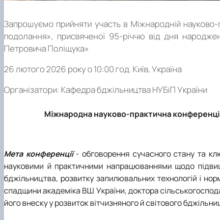
Запрошуємо прийняти участь в Міжнародній науково-п
подолання», присвяченої 95-річчю від дня народжен
Петровича Поліщука»
26 лютого 2026 року о 10:00 год. Київ, Україна
Організатори: Кафедра бджільництва НУБіП України
Міжнародна науково-практична конференція
Мета конференції
-
обговорення сучасного стану та клю
науковими й практичними напрацюваннями щодо підвищен
бджільництва, розвитку запилювальних технологій і нор
спадщини академіка ВШ України, доктора сільськогоспод
його внеску у розвиток вітчизняного й світового бджільни