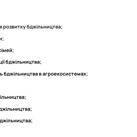
 в розвитку бджільництва;
и;
сімей;
ції бджільництва;
ь бджільництва в агроекосистемах;
жільництва;
джільництва;
 бджільництва;