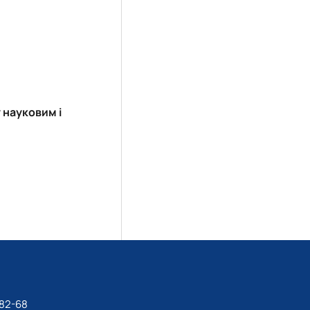
 науковим і
-82-68