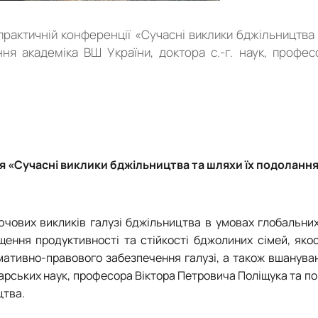
рактичній конференції «Сучасні виклики бджільництва 
ня академіка ВШ України, доктора с.-г. наук, профес
 «Сучасні виклики бджільництва та шляхи їх подоланн
чових викликів галузі бджільництва в умовах глобальних
ня продуктивності та стійкості бджолиних сімей, якост
мативно-правового забезпечення галузі, а також вшанува
арських наук, професора Віктора Петровича Поліщука та п
цтва.