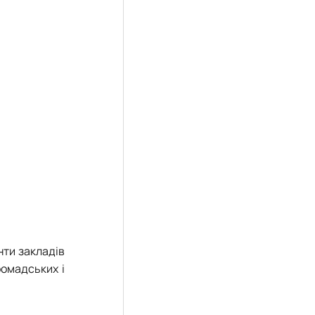
нти закладів
ромадських і