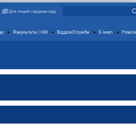
Для людей з вадами зору
ments
ар
Факультети / ННІ
Відділи/Служби
E-learn
Розкл