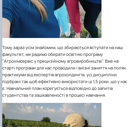
Тому зараз усім знайомим, що збираються вступати на наш
факультет, ми радимо обирати освітню програму
"Агрохімсервіс у прецизійному агровиробництві". Вже на
старті програми для нас проводили і виїзні заняття на полях, 
практикуми від експертів агрохолдингів, усі дисципліни
підібрані так щоб ефективно використати ці 1,5 роки, що у на
є. Навчальний план корегується відповідно до запитів
студентства та зацікавленості в процесі навчання.