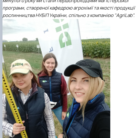
минулого року ми стали першопрохідцями магістерської
програми, створеної кафедрою агрохімії та якості продукції
рослинництва НУБіП України, спільно з компанією "AgriLab".