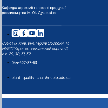
Кафедра агрохімії та якості продукції
рослинництва ім. О.І. Душечкіна
03041, м. Київ, вул. Героїв Оборони, 17,
НУБіП України, навчальний корпус 2,
к.к. 29, 30, 31, 32.
044-527-87-63
plant_quality_chair@nubip.edu.ua