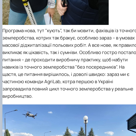
Програма нова, тут "кують", так би мовити, фахівців із точног
землеробства, котрих так бракує, особливо зараз – в умовах
масової діджиталізації польових робіт. А все нове, як правил
викликає як цікавість, так і сумніви. Особливо гостро постал
питання – де проходити виробничу практику, щоб набути
навиків із точного землеробства "без посередників". На
щастя, це питання вирішилось, і доволі швидко: зараз ми є
частиною команди AgriLab, котра першою в Україні
запровадила повний цикл точного землеробства у реальне
виробництво.