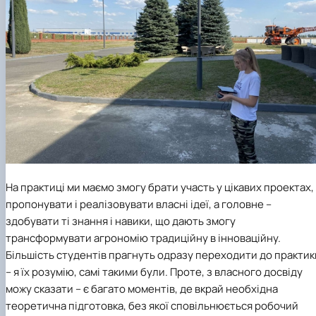
На практиці ми маємо змогу брати участь у цікавих проектах,
пропонувати і реалізовувати власні ідеї, а головне –
здобувати ті знання і навики, що дають змогу
трансформувати агрономію традиційну в інноваційну.
Більшість студентів прагнуть одразу переходити до практик
– я їх розумію, самі такими були. Проте, з власного досвіду
можу сказати – є багато моментів, де вкрай необхідна
теоретична підготовка, без якої сповільнюється робочий