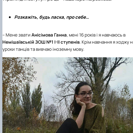
Розкажіть, будь ласка, про себе…
– Мене звати
Анісімова Ганна
, мені 16 років і я навчаюсь в
Немішаївській ЗОШ №1 I-II ступенів
. Крім навчання я ходжу н
уроки танців та вивчаю іноземну мову.