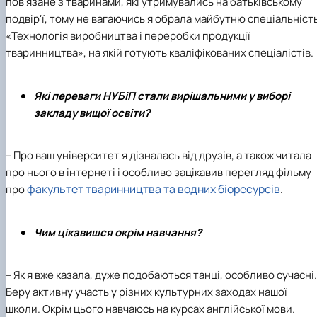
пов’язане з тваринами, які утримувались на батьківському
подвір'ї, тому не вагаючись я обрала майбутню
спеціальніст
«Технологія виробництва і переробки продукції
тваринництва»
, на якій готують кваліфікованих спеціалістів.
Які переваги
НУБіП
стали вирішальними у виборі
закладу вищої освіти?
– Про ваш університет я дізналась від друзів, а також читала
про нього в інтернеті і особливо зацікавив перегляд фільму
факультет тваринництва та водних біоресурсів
про
.
Чим цікавишся окрім навчання?
– Як я вже казала, дуже подобаються танці, особливо сучасні.
Беру активну участь у різних культурних заходах нашої
школи. Окрім цього навчаюсь на курсах англійської мови.