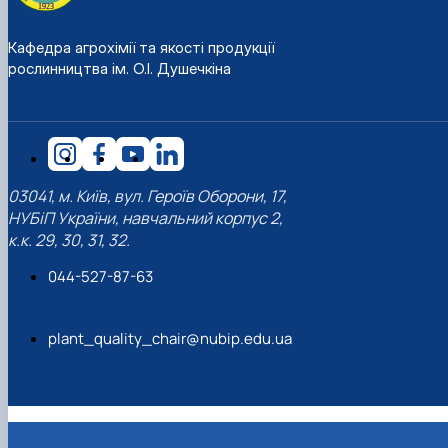
Кафедра агрохімії та якості продукції
рослинництва ім. О.І. Душечкіна
03041, м. Київ, вул. Героїв Оборони, 17,
НУБіП України, навчальний корпус 2,
к.к. 29, 30, 31, 32.
044-527-87-63
plant_quality_chair@nubip.edu.ua