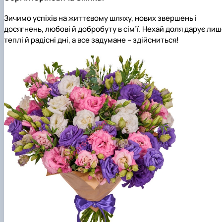
Зичимо успіхів на життєвому шляху, нових звершень і
досягнень, любові й добробуту в сім’ї. Нехай доля дарує ли
теплі й радісні дні, а все задумане – здійсниться!