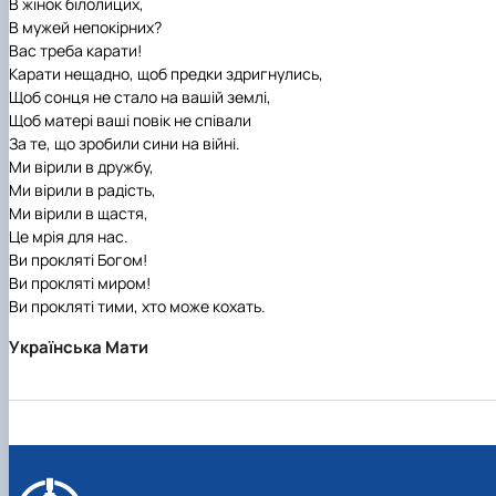
В жінок білолицих,
Рейтингові списки
В мужей непокірних?
Вас треба карати!
Карати нещадно, щоб предки здригнулись,
Щоб сонця не стало на вашій землі,
Щоб матері ваші повік не співали
За те, що зробили сини на війні.
Ми вірили в дружбу,
Ми вірили в радість,
Ми вірили в щастя,
Це мрія для нас.
Ви прокляті Богом!
Ви прокляті миром!
Ви прокляті тими, хто може кохать.
Українська Мати