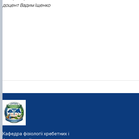
доцент Вадим Іщенко
Кафедра фізіології хребетних і