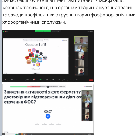
За час лекції було висвітлені такі питання: класифікація,
механізм токсичної дії на організм тварин, лікування тварин
та заходи профілактики отруєнь тварин фосфорорганічними 
хлорорганічними сполуками.