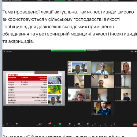
Тема проведеної лекції актуальна, так як пестициди широко
використовуються у сільському господарстві в якості
гербіцидів, для дезінсекції складських приміщень і
обладнання та у ветеринарній медицині в якості інсектициді
та акарицидів.