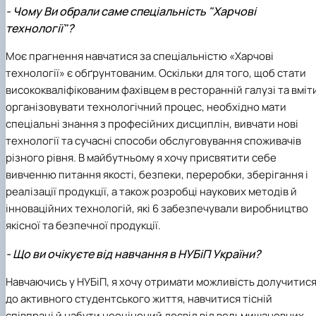
- Чому Ви обрали саме спеціальність "Харчові
технології"?
Моє прагнення навчатися за спеціальністю «Харчові
технології» є обґрунтованим. Оскільки для того, щоб стати
висококваліфікованим фахівцем в ресторанній галузі та вміт
організовувати технологічний процес, необхідно мати
спеціальні знання з професійних дисциплін, вивчати нові
технології та сучасні способи обслуговування споживачів
різного рівня. В майбутньому я хочу присвятити себе
вивченню питання якості, безпеки, переробки, зберігання і
реалізації продукції, а також розробці наукових методів й
інноваційних технологій, які 6 забезпечували виробництво
якісної та безпечної продукції.
- Що ви очікуєте від навчання в НУБіП України?
Навчаючись у НУБіП, я хочу отримати можливість долучитис
до активного студентського життя, навчитися тісній
співпраці й набути неоцінений досвід від вельмишановних