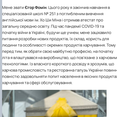
Мене звати
Єгор Фомін
. Цього року я закінчив навчання в
спеціалізованій школі
№ 251 з поглибленим вивчення
англійської мови ім. Хо Ши Міна і отримав атестат про
загальну середню освіту. Під час пандемії COVID-19 та
початку війни в Україні, будучи ще учнем, мене зацікавило
питання розробки нових продуктів, їх склад, користь для
людини та особливості окремих продуктів харчування. Тому
перед тим, як обрати свою майбутню професію, на початку
літа я влаштувався на виробництво, що повʼязане з харчови
технологіями. Із власного короткого досвіду я зрозумів, що
харчова промисловість та ресторанна галузь України повинн
повністю задовольняти попит населення в якісних продукта
харчування та сфері обслуговування.