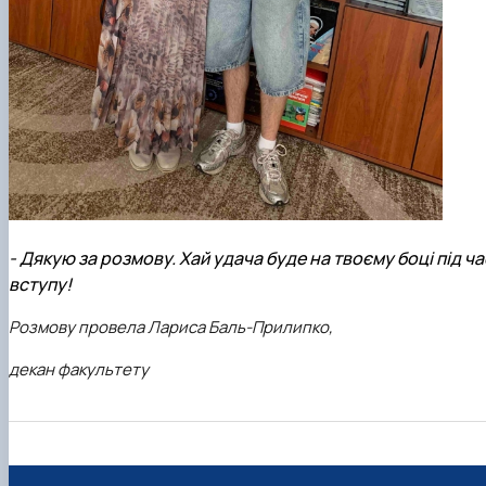
- Дякую за розмову. Хай удача буде на твоєму боці під ча
вступу!
Розмову провела Лариса Баль-Прилипко,
декан факультету