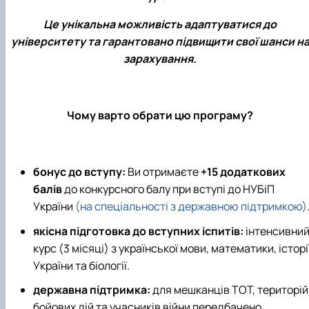
Це унікальна можливість адаптуватися до
університету та гарантовано підвищити свої шанси н
зарахування.
Чому варто обрати цю програму?
бонус до вступу:
Ви отримаєте
+15 додаткових
балів
до конкурсного балу при вступі до НУБіП
України
(на спеціальності з державною підтримкою)
якісна підготовка до вступних іспитів:
інтенсивни
курс (3 місяці) з української мови, математики, історі
України та біології.
державна підтримка:
для мешканців ТОТ, територій
бойових дій та учасників війни передбачено