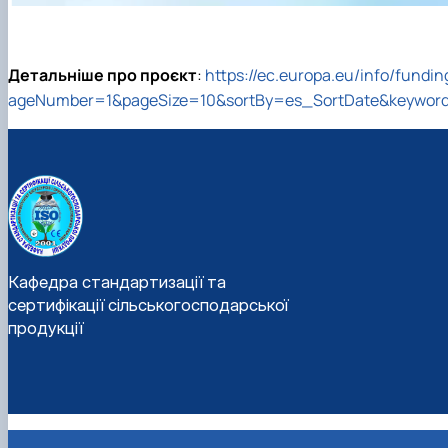
Детальніше про проєкт
:
https://ec.europa.eu/info/fund
ageNumber=1&pageSize=10&sortBy=es_SortDate&keyword
Кафедра стандартизації та
сертифікації сільськогосподарської
продукції