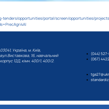
ing-tenders/opportunities/portal/screen/opportunities/pro
s=PrecAgri4Al
03041, Україна, м. Київ,
(044) 527
вул.Виставкова, 16, навчальний
(067) 442
корпус 12Д, кімн. 400/1, 400/2.
tga27@ukr
standardiz