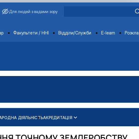
Для людей з вадами зору
ments
ар
Факультети / ННІ
Відділи/Служби
E-learn
Розкл
АРОДНА ДІЯЛЬНІСТЬ
АКРЕДИТАЦІЯ
ННЯ ТОЧНОМУ ЗЕМЛЕРОБСТВУ