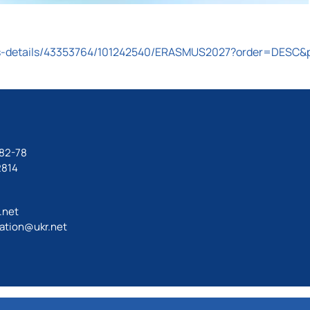
jects-details/43353764/101242540/ERASMUS2027?order=DESC&
-82-78
2814
.net
ation@ukr.net