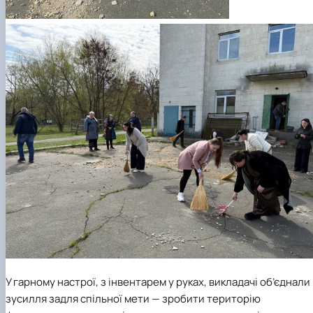
У гарному настрої, з інвентарем у руках, викладачі об’єднали
зусилля задля спільної мети — зробити територію