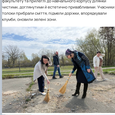
факультету та прилеглі до навчального корпусу ділянки
чистими, доглянутими й естетично привабливими. Учасники
толоки прибрали сміття, підмели доріжки, впорядкували
клумби, оновили зелені зони.