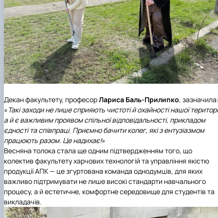
Декан факультету, професор
Лариса Баль-Прилипко
, зазначила
«
Такі заходи не лише сприяють чистоті й охайності нашої територі
а й є важливим проявом спільної відповідальності, прикладом
єдності та співпраці. Приємно бачити колег, які з ентузіазмом
працюють разом. Це надихає!
»
Весняна толока стала ще одним підтвердженням того, що
колектив факультету харчових технологій та управління якістю
продукції АПК — це згуртована команда однодумців, для яких
важливо підтримувати не лише високі стандарти навчального
процесу, а й естетичне, комфортне середовище для студентів та
викладачів.