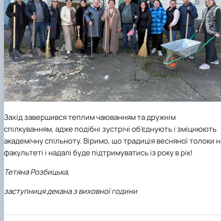
Захід завершився теплим чаюванням та дружнім
спілкуванням, адже подібні зустрічі об’єднують і зміцнюють
академічну спільноту. Віримо, що традиція весняної толоки н
факультеті і надалі буде підтримуватись із року в рік!
Тетяна Розбицька,
заступниця декана з виховної години