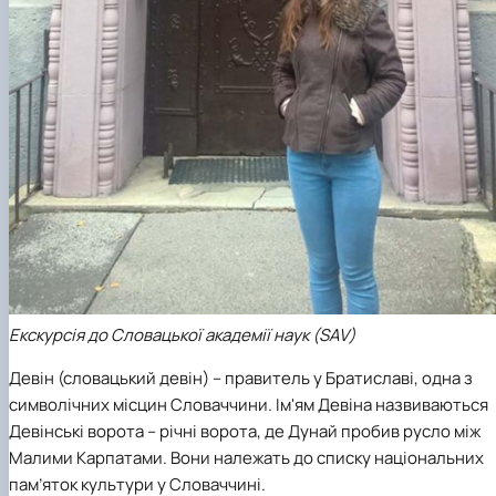
Екскурсія до Словацької академії наук (SAV)
Девін (словацький девін) – правитель у Братиславі, одна з
символічних місцин Словаччини. Ім'ям Девіна назвиваються
Девінські ворота – річні ворота, де Дунай пробив русло між
Малими Карпатами. Вони належать до списку національних
пам’яток культури у Словаччині.