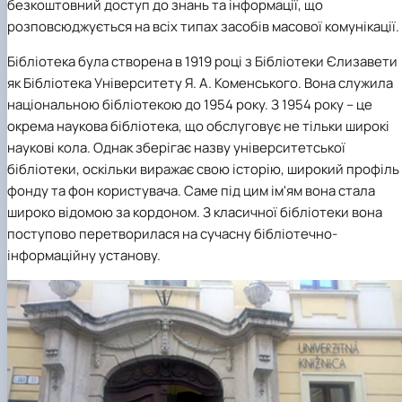
безкоштовний доступ до знань та інформації, що
розповсюджується на всіх типах засобів масової комунікації.
Бібліотека була створена в 1919 році з Бібліотеки Єлизавети
як Бібліотека Університету Я. А. Коменського. Вона служила
національною бібліотекою до 1954 року. З 1954 року – це
окрема наукова бібліотека, що обслуговує не тільки широкі
наукові кола. Однак зберігає назву університетської
бібліотеки, оскільки виражає свою історію, широкий профіль
фонду та фон користувача. Саме під цим ім'ям вона стала
широко відомою за кордоном. З класичної бібліотеки вона
поступово перетворилася на сучасну бібліотечно-
інформаційну установу.