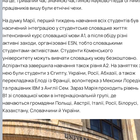
на це, тривалий час значною частиною науково-педагогічни
працівників вишу були етнічні чехи.
На думку Марії, перший тиждень навчання всіх студентів був
насичений інтеґрацією у студентське словацьке життя:
інтенсивний курс словацької мови А1, а після обіду різні
активні заходи, організовані ESN, тобто словацькими
студентами-активістами. Студенти Коменського
університету можуть вивчати словацьку мову безкоштовно.
Аспірантка завершила навчання також рівня А2. На заняттях 
нею були студенти з Єгипту, України, Росії, Абхазії, а також
перекладачка Елоді із Франції, волонтерка з Мексики Лореді
та працівник IBM з Англії Сем. Зараз Марія проходить рівень
B1 зі словацької мови в інтернаціональній групі, де
навчаються громадяни Польщі, Австрії, Італії, Росії, Білорусі,
Казахстану, Словаччини й України.