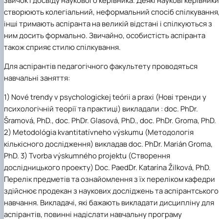
звичок і досвіду наукового керівника. Деякі наукові керівники
створюють колегіальний, неформальний спосіб спілкування
інші тримають аспіранта на великій відстані і спілкуються з
ним досить формально. Звичайно, особистість аспіранта
також сприяє стилю спілкування.
Для аспірантів педагогічного факультету проводяться
навчальні заняття:
1) Nové trendy v psychologickej teórii a praxi (Нові тренди у
психологічній теорії та практиці) викладали : doc. PhDr.
Šramová, PhD., doc. PhDr. Glasová, PhD., doc. PhDr. Groma, PhD.
2) Metodológia kvantitatívneho výskumu (Методологія
кількісного дослідження) викладав doc. PhDr. Marián Groma,
PhD. 3) Tvorba výskumného projektu (Створення
дослідницького проекту) Doc. PaedDr. Katarína Žilková, PhD.
Перелік предметів та ознайомлення з їх переліком кафедри
здійснює продекан з наукових досліджень та аспірантського
навчання. Викладачі, які бажають викладати дисципліну для
аспірантів, повинні надіслати навчальну програму