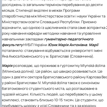
досліджень із загальним терміном перебування до десяти
місяців. Стипендії виділені в межах Програми
співробітництва між Міністерством освіти і науки України та
Міністерством освіти Словацької Республіки. Приємно
відзначити, що однією із щасливчиків стала саме аспірантка 
року навчання кафедри методики навчання та управління
навчальними закладами
гуманітарно-педагогічного
факультету
НУБіП України
Юзик Марія Антонівна
.
Марії
поталанило: стажування відбувається в університеті імені
Яна Амоса Коменського у м. Братиславі (Словаччина).
Марія
розповідає, що проживає в гуртожитку Mlynská dolina
(Млинська доліна). Це район, що швидко розвивається. Це
один з дев'яти секторів Братиславського району Карлова Ве
у районі Братислави IV. Mlynská dolina також є синонімом
багатомовного студентського міста, що розташоване в
чудовій місцині. Кількість людей, що перебувають у цьому
комплексі, становить близько 10-15 тисяч. Це студенти, що
прибувають щороку з усієї Словаччини та з за кордону.