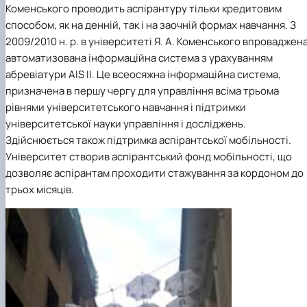
Коменського проводить аспірантуру тільки кредитовим
способом, як на денній, так і на заочній формах навчання. З
2009/2010 н. р. в університеті Я. А. Коменського впроваджен
автоматизована інформаційна система з урахуванням
абревіатури AIS II. Це всеосяжна інформаційна система,
призначена в першу чергу для управління всіма трьома
рівнями університетського навчання і підтримки
університетської науки управління і досліджень.
Здійснюється також підтримка аспірантської мобільності.
Університет створив аспірантський фонд мобільності, що
дозволяє аспірантам проходити стажування за кордоном до
трьох місяців.