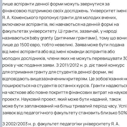
лише аспіранти денної форми можуть звернутися за
фінансовою підтримкою своїх досліджень. Університет імені
Я. А. Коменського пропонує гранти для молодих вчених,
включаючи аспірантів, які навчаються на денній формі на
факультетах університету. Ці гранти, зазвичай, у народі
називаються baby granty (дитячими грантами), тому що вони
лише до 1500 євро, тобто невеликі. Заява може бути подана
від імені аспіранта або від імені команди аспірантів або
молодих дослідників, члени яких не можуть перевищувати 3
років у час подання заяви. З 2011/2012 н. р. діє такий конкурс
для отримання гранту для студентів денної форми, які
відповідають вищезазначеним критеріям. Це зобов'язання н
поширюється на студентів останніх курсів. Гранти надаютьс
на часткове або повне покриття фінансових витрат на науков
проекти. Науковий проект, який може бути наданий, також
може бути запланований на більш тривалий період часу. Успі
заявок від педагогічного факультету становить близько 50%
З 2002/2003 н. р. факультет педагогіки університету Я. А.