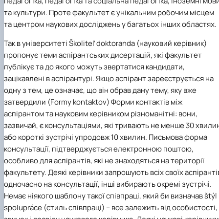
педагогіка, педагогіка та соціальна педагогіка, іноземні мов
та культури. Проте факультет є унікальним робочим місцем
та центром наукових досліджень у багатьох інших областях.
Так в університеті Školiteľ doktoranda (науковий керівник)
пропонує теми аспірантських дисертацій, які факультет
публікує та до якого можуть звертатися кандидати,
зацікавлені в аспірантурі. Якщо аспірант зареєструється на
одну з тем, це означає, що він обрав дану тему, яку вже
затвердили (Formy kontaktov) Форми контактів між
аспірантом та науковим керівником різноманітні: вони,
зазвичай, є консультаціями, які тривають не менше 30 хвили
або короткі зустрічі упродовж 10 хвилин. Письмова форма
консультації, підтверджується електронною поштою,
особливо для аспірантів, які не знаходяться на території
факультету. Деякі керівники запрошують всіх своїх аспіранті
одночасно на консультації, інші вибирають окремі зустрічі.
Немає ніякого шаблону такої співпраці, який би визначав štýl
spolupráce (стиль співпраці) – все залежить від особистості,