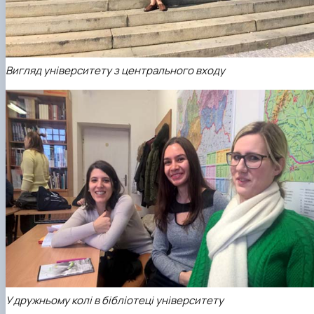
Вигляд університету з центрального входу
У дружньому колі в бібліотеці університету