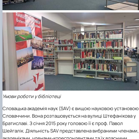
Умови роботи у бібліотеці
Словацька академія наук (SAV) є вищою науковою установою
Словаччини. Вона розташовується на вулиці Штефанікова у
Братиславі. З січня 2015 року головою її є проф. Павол
Шейгалік. Діяльність SAV представлена вибраними членами,
академіками, членами-кореспондентами та їх власними