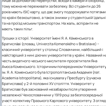
лише за допомогою перепустки, всюди є камери й охоронці,
тому можна не переживати за безпеку. Всі студенти до 26
років мають ISIC карту, що дає змогу подорожувати потягами
по країні безкоштовно, а також знижки у студентській їдальні
та на проїзд міським транспортом. На жаль, аспіранти не
мають таких пільг.
Трошки з історії. Університет і́мені Я. А. Ко́менського в
Братисла́ві (словац. Univerzita Komenského v Bratislave) −
класичний університет у столиці Словаччини, найбільший і
найстаріший з нині діючих університетів у країні. Названий н
честь видатного чеського мислителя-просвітителя Яна
Амоса Коменського. Історичним попередником Університет
ім. Я. А. Коменського була Істрополітанська Академія (лат.
Academia Istropolitana), яка існувала у Пресбургу (сучасна
Братислава) у 2-й половині XV століття. Університет у
Братиславі був заснований незабаром після утворення
незалежної Чехословаччини у 1919 році за безпосередньої
участі колективу Празького Карлового університету. З огляд