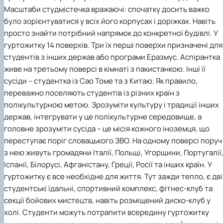
Масштаби студмістечка вражаючі: спочатку досить важко
було зорієнтуватися у всіх його корпусах і доріжках. Навіть
просто знайти потрібний напрямок до конкретної будівлі. У
гуртожитку 14 поверхів. Три їх перші поверхи призначені для
студентів з інших держав або програми Еразмус. Аспірантка
живе на третьому поверсі в кімнаті з пакистанкою. Інші її
сусіди – студентка із Сао Томе та з Китаю. Як правило,
переважно поселяють студентів із різних країн з
полікультурною метою. Зрозуміти культуру і традиції інших
держав, інтегрувати у це полікультурне середовище, а
головне зрозуміти сусіда – це місія кожного іноземця, що
переступає поріг словацького ЗВО. На одному поверсі поруч
з нею живуть громадяни Італії, Польщі, Угорщини, Португалії
Іспанії, Білорусі, Афганістану, Греції, Росії та інших країн. У
гуртожитку є все необхідне для життя. Тут зажди тепло, є дві
студентські їдальні, спортивний комплекс, фітнес-клуб та
секції бойових мистецтв, навіть розміщений диско-клуб у
холі. Студенти можуть потрапити всередину гуртожитку