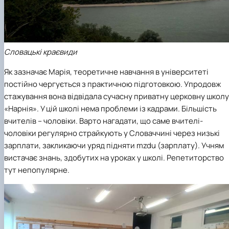
Словацькі краєвиди
Як зазначає Марія, теоретичне навчання в університеті
постійно чергується з практичною підготовкою. Упродовж
стажування вона відвідала сучасну приватну церковну школу
«Нарнія». У цій школі нема проблеми із кадрами. Більшість
вчителів – чоловіки. Варто нагадати, що саме вчителі-
чоловіки регулярно страйкують у Словаччині через низькі
зарплати, закликаючи уряд підняти mzdu (зарплату). Учням
вистачає знань, здобутих на уроках у школі. Репетиторство
тут непопулярне.