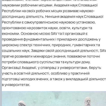
науковими робочими місцями. Академія наук Словацької
Республіки на своїх робочих місцях розвиває науково-
дослідницьку діяльність. Нинішня академія наук Словацької
Республіки є самоуправлінською науковою установою,
орієнтованою на розвиток науки, освіти, культури та
економіки. Основною місією SAV та її організацій є
проведення фундаментальних і прикладних досліджень у
широкому спектрі технічних, природних, гуманітарних та
соціальних наук. Завдяки своїй дослідницькій діяльності, SA
прагне розвивати міжнародні знання, поважаючи поточні
потреби словацького суспільства та культури дому.
Організації Академії, у співпраці з університетами, беруть
участь в освітній діяльності, особливо у практичній
підготовці молодих вчених, а також у викладацькій діяльност
в університетах.