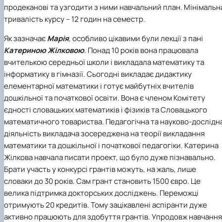
продеканові та узгодити з ними навчальний план. Мінімальн
тривалість курсу – 12 годин на семестр.
Як зазначає
Марія
, особливо цікавими були лекції з пані
Катериною Жілковою
. Понад 10 років вона працювала
вчителькою середньої школи і викладала математику та
інформатику в гімназії. Сьогодні викладає дидактику
елементарної математики і готує майбутніх вчителів
дошкільної та початкової освіти. Вона є членом Комітету
єдності словацьких математиків і фізиків та Словацького
математичного товариства. Педагогічна та науково-дослідн
діяльність викладача зосереджена на теорії викладання
математики та дошкільної і початкової педагогіки. Катерина
Жілкова навчала писати проект, що було дуже пізнавально.
Брати участь у конкурсі грантів можуть, на жаль, лише
словаки до 30 років. Сам грант становить 1500 євро. Це
велика підтримка докторських досліджень. Переможці
отримують 20 кредитів. Тому зацікавлені аспіранти дуже
активно працюють для здобуття грантів. Упродовж навчання