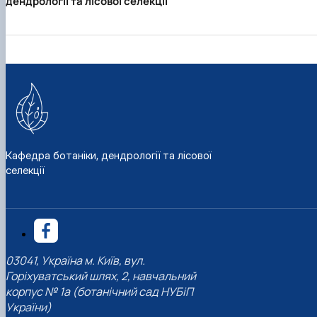
дендрології та лісової селекції
Кафедра ботаніки, дендрології та лісової
селекції
03041, Україна м. Київ, вул.
Горіхуватський шлях, 2, навчальний
корпус № 1а (ботанічний сад НУБіП
України)