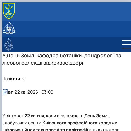
ПРО КАФЕДРУ
Історія та сучасність
СТУДЕНТУ
Колектив
Навчальна робота
НАУКОВА ДІЯЛЬНІСТЬ
Лабораторії
Навчальні практики
Науково-дослідна робота
ЛІСІВНИЧО-ПРОСВІТНИЦЬКИЙ ЦЕНТР
Програми навчальних практик
Публікації
Про центр
У День Землі кафедра ботаніки, дендрології та
Студентські наукові гуртки
Фотогалерея
лісової селекції відкриває двері!
Науково-консультаційні послуги
Студентський науковий гурток дендрології 
екології рослин
Поділитися:
Студентський науковий ботанічний гурток
"Дивовижна флора"
Student scientific botany group "Green
вт, 22 кві 2025 - 03:00
plant"
У вівторок
22 квітня
, коли відзначають
День Землі
,
здобувачам освіти
Київського професійного коледжу
інформаційних технологій та поліграфії
випала нагода