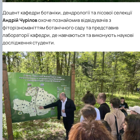
Доцент кафедри ботаніки, дендрології та лісової селекції
Андрій Чурілов
охоче познайомив відвідувачів з
фіторізноманіттям ботанічного саду та представив
лабораторії кафедри, де навчаються та виконують наукові
дослідження студенти.