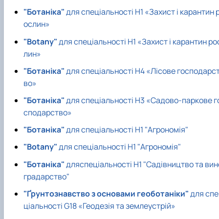
"Ботаніка"
для спеціальності Н1 «Захист і карантин 
ослин»
"Botany"
для спеціальності Н1 «Захист і карантин ро
лин»
"Ботаніка"
для спеціальності Н4 «Лісове господарс
во»
"Ботаніка"
для спеціальності Н3 «Садово-паркове г
сподарство»
"Ботаніка"
для спеціальності Н1 "Агрономія"
"Botany"
для спеціальності Н1 "Агрономія"
"Ботаніка"
дляспеціальності Н1 "Садівництво та вин
градарство"
"Ґрунтознавство з основами геоботаніки"
для спе
ціальності G18 «Геодезія та землеустрій»