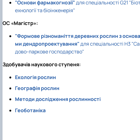
"Основи фармакогнозії"
для спеціальності G21 "Біо
ехнології та біоінженерія"
ОC «Магістр»:
"Формове різноманіття деревних рослин з основ
ми дендропроектування"
для спеціальності Н3 "Са
дово-паркове господарство"
Здобувачів наукового ступеня:
Екологія рослин
Географія рослин
Методи дослідження рослинності
Геоботаніка