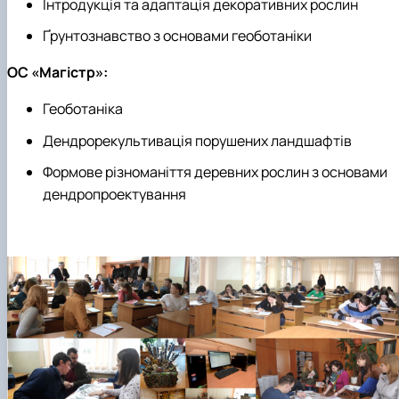
Інтродукція та адаптація декоративних рослин
Ґрунтознавство з основами геоботаніки
ОС «Магістр»:
Геоботаніка
Дендрорекультивація порушених ландшафтів
Формове різноманіття деревних рослин з основами
дендропроектування