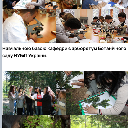
Навчальною базою кафедри є арборетум Ботанічного
саду НУБіП України.