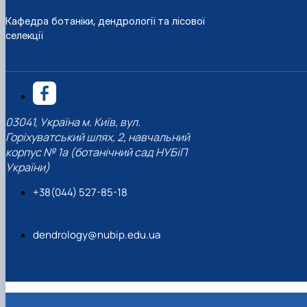
Кафедра ботаніки, дендрології та лісової
селекції
03041, Україна м. Київ, вул.
Горіхуватський шлях, 2, навчальний
корпус № 1а (ботанічний сад НУБіП
України)
+38(044) 527-85-18
dendrology@nubip.edu.ua