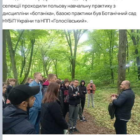
селекції проходили польову навчальну практику з
дисципліни «ботаніка», базою практики був Ботанічний сад
НУБіП України та НПП «Голосіївський».