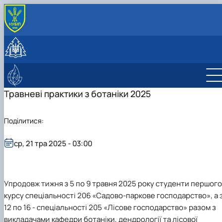
ПРО КАФЕДРУ
Історія та сучасність
СТУДЕНТУ
Колектив
Навчальна робота
НАУКОВА ДІЯЛЬНІСТЬ
Лабораторії
Навчальні практики
Науково-дослідна робота
ЛІСІВНИЧО-ПРОСВІТНИЦЬКИЙ ЦЕНТР
Програми навчальних практик
Публікації
Про центр
Травневі практики з ботаніки 2025
Студентські наукові гуртки
Фотогалерея
Науково-консультаційні послуги
Студентський науковий гурток дендрології 
Поділитися:
екології рослин
Студентський науковий ботанічний гурток
ср, 21 тра 2025 - 03:00
"Дивовижна флора"
Student scientific botany group "Green
plant"
Упродовж тижня з 5 по 9 травня 2025 року студенти першого
курсу спеціальності 206 «Садово-паркове господарство», а 
12 по 16 - спеціальності 205 «Лісове господарство» разом з
викладачами кафедри ботаніки, дендрології та лісової