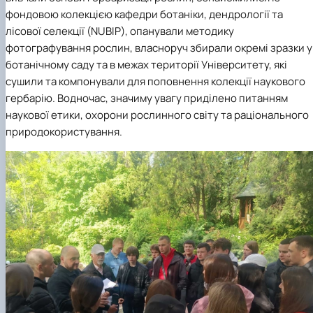
фондовою колекцією кафедри ботаніки, дендрології та
лісової селекції (NUBIP), опанували методику
фотографування рослин, власноруч збирали окремі зразки у
ботанічному саду та в межах території Університету, які
сушили та компонували для поповнення колекції наукового
гербарію. Водночас, значиму увагу приділено питанням
наукової етики, охорони рослинного світу та раціонального
природокористування.