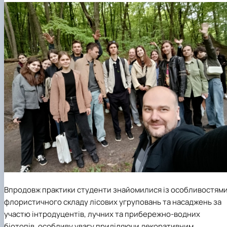
Впродовж практики студенти знайомилися із особливостям
флористичного складу лісових угруповань та насаджень за
участю інтродуцентів, лучних та прибережно-водних
біотопів, особливу увагу приділяючи декоративним