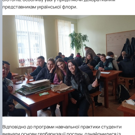
представникам української флори.
Відповідно до програми навчальної практики студенти
вивчали основи гербаризації рослин, ознайомилися із