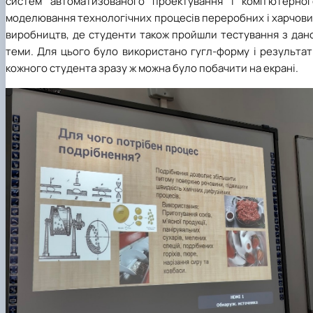
систем автоматизованого проектування і комп’ютерног
моделювання технологічних процесів переробних і харчови
виробництв, де студенти також пройшли тестування з дано
теми. Для цього було використано гугл-форму і результат
кожного студента зразу ж можна було побачити на екрані.