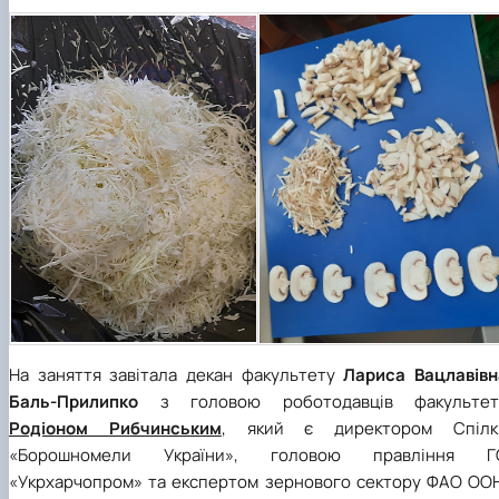
На заняття завітала декан факультету
Лариса Вацлавівн
Баль-Прилипко
з головою роботодавців факультет
Родіоном Рибчинським
, який є директором Спілк
«Борошномели України», головою правління Г
«Укрхарчопром» та експертом зернового сектору ФАО ООН