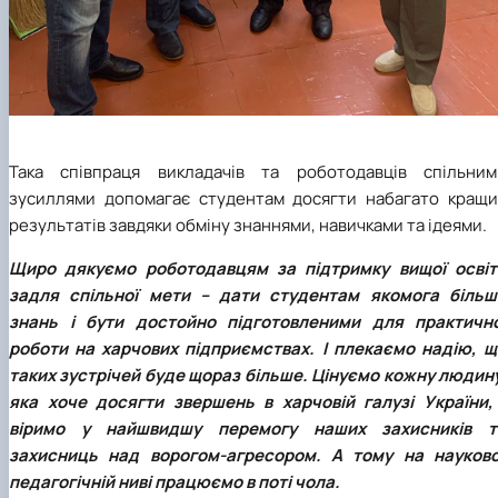
Така співпраця викладачів та роботодавців спільним
зусиллями допомагає студентам досягти набагато кращи
результатів завдяки обміну знаннями, навичками та ідеями.
Щиро дякуємо роботодавцям за підтримку вищої освіт
задля спільної мети – дати студентам якомога більш
знань і бути достойно підготовленими для практично
роботи на харчових підприємствах. І плекаємо надію, щ
таких зустрічей буде щораз більше. Цінуємо кожну людину
яка хоче досягти звершень в харчовій галузі України, 
віримо у найшвидшу перемогу наших захисників т
захисниць над ворогом-агресором. А тому на науково
педагогічній ниві працюємо в поті чола.