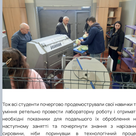
Тож всі студенти почергово продемострували свої навички 
уміння ретельно провести лабораторну роботу і отримат
необхідні показники для подальшого їх оброблення н
наступному занятті та почерпнути знання з нарізанн
сировини, ніби поринувши в технологічний проце