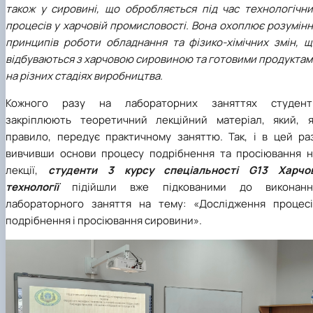
також у сировині, що обробляється під час технологічни
процесів у харчовій промисловості. Вона охоплює розумін
принципів роботи обладнання та фізико-хімічних змін, щ
відбуваються з харчовою сировиною та готовими продуктам
на різних стадіях виробництва.
Кожного разу на лабораторних заняттях студент
закріплюють теоретичний лекційний матеріал, який, я
правило, передує практичному заняттю. Так, і в цей раз
вивчивши основи процесу подрібнення та просіювання н
лекції,
студенти 3 курсу спеціальності G13 Харчов
технології
підійшли вже підкованими до виконанн
лабораторного заняття на тему: «Дослідження процесі
подрібнення і просіювання сировини».