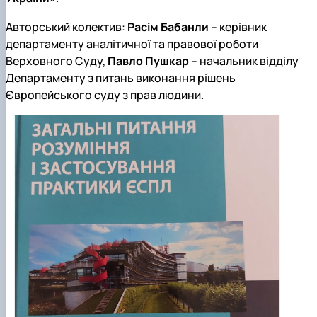
Звіт про роботу гуртка
Звіт про роботу гуртка
Авторський колектив:
Расім Бабанли
– керівник
департаменту аналітичної та правової роботи
Верховного Суду,
Павло Пушкар
– начальник відділу
Департаменту з питань виконання рішень
Європейського суду з прав людини.