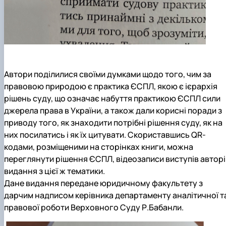
Автори поділилися своїми думками щодо того, чим за
правовою природою є практика ЄСПЛ, якою є ієрархія
рішень суду, що означає набуття практикою ЄСПЛ сили
джерела права в України, а також дали корисні поради з
приводу того, як знаходити потрібні рішення суду, як на
них посилатись і як їх цитувати. Скориставшись QR-
кодами, розміщеними на сторінках книги, можна
переглянути рішення ЄСПЛ, відеозаписи виступів авторі
видання з цієї ж тематики.
Дане видання передане юридичному факультету з
дарчим надписом керівника департаменту аналітичної т
правової роботи Верховного Суду Р.Бабанли.