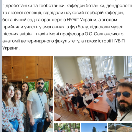
гідроботаніки та геоботаніки, кафедри ботаніки, дендрології
та лісової селекції, відвідали науковий гербарій кафедри,
ботанічний сад та оранжерею НУБіП України, а згодом
прийняли участь у змаганнях із футболу, відвідали музеї:
лісових звірів і птахів імені професора О.О. Салганського,
анатомії ветеринарного факультету, а також історії НУБіП
України.