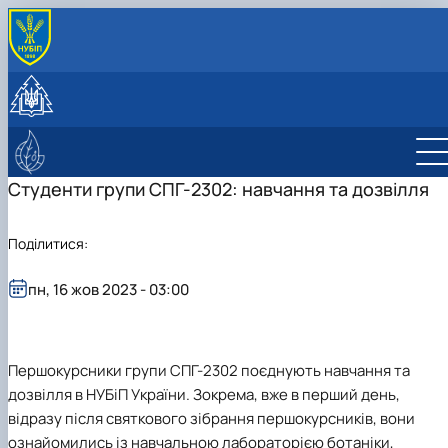
ПРО КАФЕДРУ
Історія та сучасність
СТУДЕНТУ
Колектив
Навчальна робота
НАУКОВА ДІЯЛЬНІСТЬ
Лабораторії
Навчальні практики
Науково-дослідна робота
ЛІСІВНИЧО-ПРОСВІТНИЦЬКИЙ ЦЕНТР
Програми навчальних практик
Публікації
Про центр
Студенти групи СПГ-2302: навчання та дозвілля
Студентські наукові гуртки
Фотогалерея
Науково-консультаційні послуги
Студентський науковий гурток дендрології 
Поділитися:
екології рослин
Студентський науковий ботанічний гурток
пн, 16 жов 2023 - 03:00
"Дивовижна флора"
Student scientific botany group "Green
plant"
Першокурсники групи СПГ-2302 поєднують навчання та
дозвілля в НУБіП України. Зокрема, вже в перший день,
відразу після святкового зібрання першокурсників, вони
ознайомились із навчальною лабораторією ботаніки,