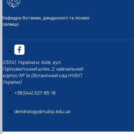
Кафедра ботаніки, дендрології та лісової
селекції
03041, Україна м. Київ, вул.
Горіхуватський шлях, 2, навчальний
корпус № 1а (ботанічний сад НУБіП
України)
+38(044) 527-85-18
dendrology@nubip.edu.ua