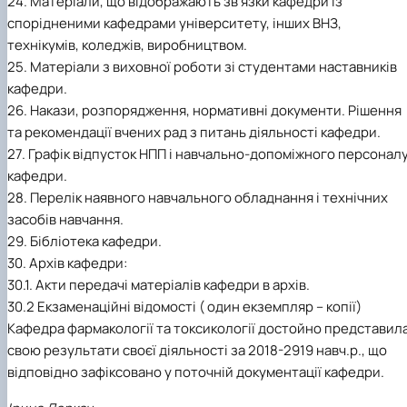
24. Матеріали, що відображають зв’язки кафедри із
спорідненими кафедрами університету, інших ВНЗ,
технікумів, коледжів, виробництвом.
25. Матеріали з виховної роботи зі студентами наставників
кафедри.
26. Накази, розпорядження, нормативні документи. Рішення
та рекомендації вчених рад з питань діяльності кафедри.
27. Графік відпусток НПП і навчально-допоміжного персонал
кафедри.
28. Перелік наявного навчального обладнання і технічних
засобів навчання.
29. Бібліотека кафедри.
30. Архів кафедри:
30.1. Акти передачі матеріалів кафедри в архів.
30.2 Екзаменаційні відомості ( один екземпляр – копії)
Кафедра фармакології та токсикології достойно представил
свою результати своєї діяльності за 2018-2919 навч.р., що
відповідно зафіксовано у поточній документації кафедри.