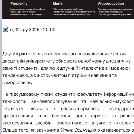
пт, 12 гру 2025 - 20:00
Другий рік поспіль із переліку загальноуніверситетських
дисциплін університету обирають однойменну дисципліну
саме ті студенти, для яких штучний інтелект не є «модною»
тенденцією, а є інструментом підтримки навчання та
саморозвитку.
На підсумковому тижні студенти факультету інформаційни
технологій, землевпорядкування та навчально-науковог
інституту лісового і садово-паркового господарств
представляли своє бачення щодо користі та ризикі
застосування засобів генеративного штучного інтелекту
Більше того, як зазначила
Уляна Осьмушко
, яка навчається 