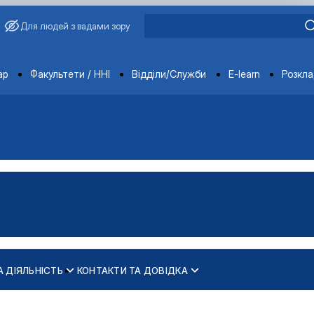
Для людей з вадами зору
ments
ар
Факультети / ННІ
Відділи/Служби
E-learn
Розкл
А ДІЯЛЬНІСТЬ
КОНТАКТИ ТА ДОВІДКА
. М."
іях