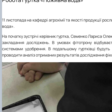
Нормативно-правові акти
Лабораторії кафедри
Академічна доброчесність
Науково-дослідна інфраструктура
Зворотний зв'язок
Благодійна допомога для ЗСУ
Анкетування викладачів і студентів
Конференції, семінари
Постерна конференція магістрів
Наукові досягнення студентів
11 листопада на кафедрі агрохімії та якості продукції рос
Проєкт освітньої програми для обговорення
вода».
Партнери програми
Документи освітньої програми
На початку зустрічі керівник гуртка, Семенко Лариса Оле
закладання досліджень. В умовах фітотрону відбува
системами удобрення. В подальшому гуртківці будуть 
проводити аналіз отриманих результатів дослідження фікс