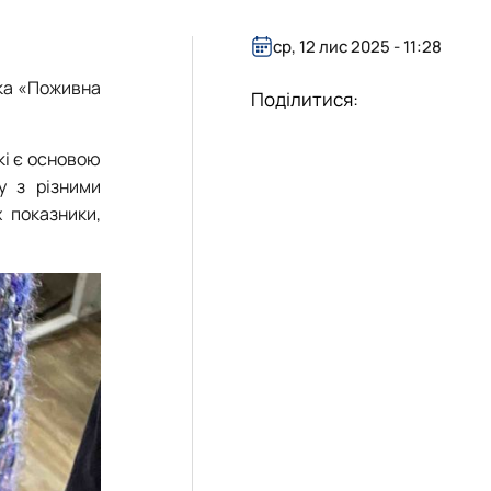
еробстві"
ср, 12 лис 2025 - 11:28
ання агрохімічних ресу…
тка «Поживна
Поділитися:
кі є основою
у з різними
 показники,