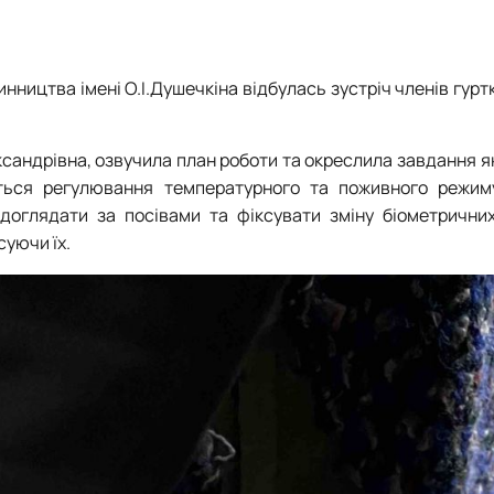
Методичні рекомендації до написання курсового проєкту
Науково-дослідна лабораторія "Агрохімічного моніторингу"
Процедура формування індивідуальної освітньої траєкторії
Практичне навчання
Науково-дослідна лабораторія "Агрохімсервіс у точному земл
Програма вступного випробування
Навчально-наукова лабораторія "Диференційованого використ
линництва імені О.І.Душечкіна відбулась зустріч членів гур
Навчально-наукова лабораторія "Безпілотних технологій"
ксандрівна, озвучила план роботи та окреслила завдання я
ється регулювання температурного та поживного режим
доглядати за посівами та фіксувати зміну біометричних
уючи їх.