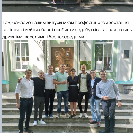
Тож, бажаємо нашим випускникам професійного зростання і
везіння, сімейних благ і особистих здобутків, та залишатись
дружніми, веселими і безпосередніми.