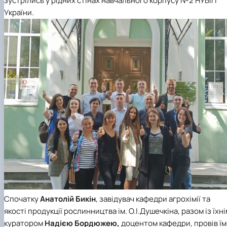
зустрілись у рідних стінах навчального корпусу №2 НУБіП
України.
Спочатку
Анатолій Бикін
, завідувач кафедри агрохімії та
якості продукції рослинництва ім. О.І.Душечкіна, разом із їхні
куратором
Надією Бордюжею,
доцентом кафедри, провів їм