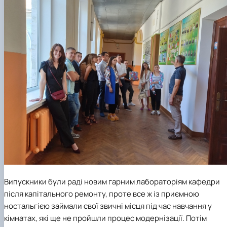
Випускники були раді новим гарним лабораторіям кафедри
після капітального ремонту, проте все ж із приємною
ностальгією займали свої звичні місця під час навчання у
кімнатах, які ще не пройшли процес модернізації. Потім