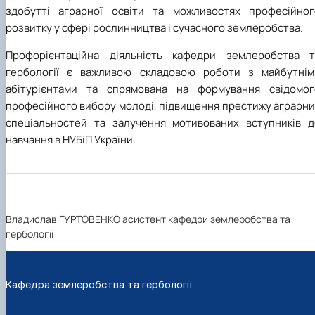
здобутті аграрної освіти та можливостях професійног
розвитку у сфері рослинництва і сучасного землеробства.
Профорієнтаційна діяльність кафедри землеробства т
гербології є важливою складовою роботи з майбутнім
абітурієнтами та спрямована на формування свідомог
професійного вибору молоді, підвищення престижу аграрни
спеціальностей та залучення мотивованих вступників д
навчання в НУБіП України.
Владислав ГУРТОВЕНКО асистент кафедри землеробства та
гербології
Кафедра землеробства та гербології