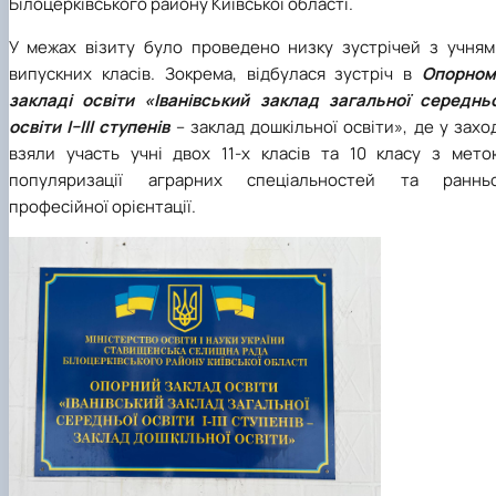
Білоцерківського району Київської області.
У межах візиту було проведено низку зустрічей з учням
випускних класів. Зокрема, відбулася зустріч в
Опорном
закладі освіти «Іванівський заклад загальної середньо
освіти І–ІІІ ступенів
– заклад дошкільної освіти», де у захо
взяли участь учні двох 11-х класів та 10 класу з мето
популяризації аграрних спеціальностей та ранньо
професійної орієнтації.