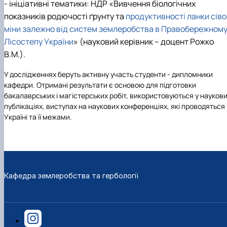
-
ініціативні тематики:
НДР «
Вивчення біологічних
показників родючості ґрунту та
продуктивності ланки сіво
міни залежно від систем землеробства в Правобережном
Лісостепу України
» (науковий керівник – доцент Рожко
В.М.).
У дослідженнях беруть активну участь студенти - дипломники
кафедри. Отримані результати є основою для підготовки
бакалаврських і магістерських робіт, використовуються у науков
публікаціях, виступах на наукових конференціях, які проводяться
Україні та її межами.
Кафедра землеробства та гербології