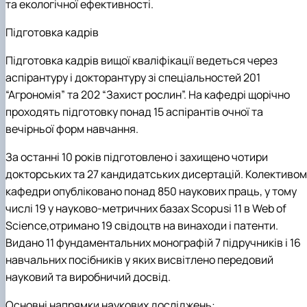
та екологічної ефективності.
Підготовка кадрів
Підготовка кадрів вищої кваліфікації ведеться через
аспірантуру і докторантуру зі спеціальностей 201
“Агрономія” та 202 “Захист рослин”. На кафедрі щорічно
проходять підготовку понад 15 аспірантів очної та
вечірньої форм навчання.
За останні 10 років підготовлено і захищено чотири
докторських та 27 кандидатських дисертацій. Колективом
кафедри опубліковано понад 850 наукових праць, у тому
числі 19 у науково-метричних базах
Scopus
і 11 в Web of
Science
,
отримано 19 свідоцтв на винаходи і патенти.
Видано 11 фундаментальних монографій 7 підручників і 16
навчальних посібників у яких висвітлено передовий
науковий та виробничий досвід.
Основні напрямки наукових досліджень: