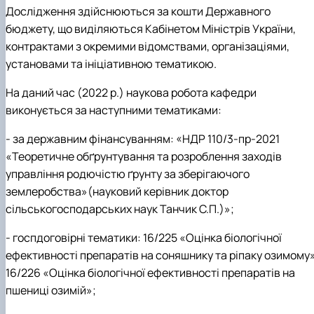
Дослідження здійснюються за кошти Державного
бюджету, що виділяються Кабінетом Міністрів України,
контрактами з окремими відомствами, організаціями,
установами та ініціативною тематикою.
На даний час (2022 р.) наукова робота кафедри
виконується за наступними тематиками:
-
за державним фінансуванням: «
НДР
110/3-пр-2021
«
Теоретичне обґрунтування та розроблення заходів
управління родючістю ґрунту за зберігаючого
землеробства»
(науковий керівник доктор
сільськогосподарських наук Танчик С.П.)
»;
-
госпдоговірні тематики:
16/225 «Оцінка біологічної
ефективності препаратів на соняшнику та ріпаку озимому»
16/226 «Оцінка біологічної ефективності препаратів на
пшениці озимій»;