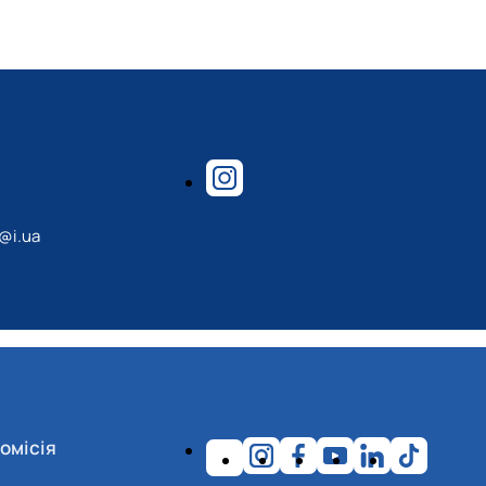
ться дистанційно
@i.ua
омісія