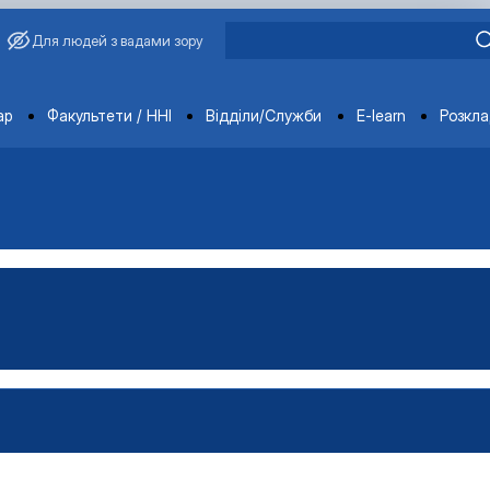
Для людей з вадами зору
ments
ар
Факультети / ННІ
Відділи/Служби
E-learn
Розкл
, яка проводиться каф…
иться кафедрою