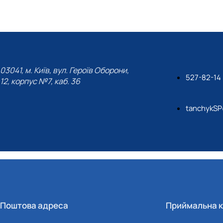
Структура і зміст програми виробничої практики, яка проводи
Постер про гурток
План-графік роботи
Звіт про діяльність гуртка
Постерна конференція магістрів-гуртківців
Тези конференцій
Список гуртківців
03041, м. Київ, вул. Героїв Оборони,
527-82-14
12, корпус №7, каб. 36
tanchykSP
Поштова адреса
Приймальна к